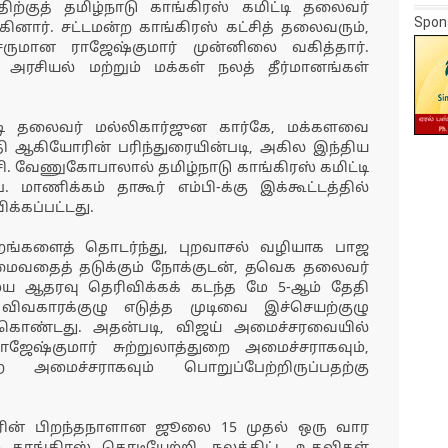
திற்குத் தமிழ்நாடு காங்கிரஸ் கமிட்டி தலைவர்
Spon
னார். சட்டமன்ற காங்கிரஸ் கட்சித் தலைவரும்,
சருமான ராஜேஷ்குமார் முன்னிலை வகித்தார்.
ய அரசியல் மற்றும் மக்கள் நலத் தீர்மானங்கள்
்டி தலைவர் மல்லிகார்ஜுன கார்கே, மக்களவை
ந்தி ஆகியோரின் பரிந்துரையின்படி, அகில இந்திய
ி. வேணுகோபாலால் தமிழ்நாடு காங்கிரஸ் கமிட்டி
 மாணிக்கம் தாகூர் எம்பி-க்கு இக்கூட்டத்தில்
க்கப்பட்டது.
்றங்களைத் தொடர்ந்து, புறவாசல் வழியாக பாஜ
ி அமைவதைத் தடுக்கும் நோக்குடன், தவெக தலைவர்
 ஆதரவு தெரிவிக்கக் கடந்த மே 5-ஆம் தேதி
 விவகாரக்குழு எடுத்த முடிவை இச்செயற்குழு
்கொண்டது. அதன்படி, விஜய் அமைச்சரவையில்
ாஜேஷ்குமார் சுற்றுலாத்துறை அமைச்சராகவும்,
 அமைச்சராகவும் பொறுப்பேற்றிருப்பதற்கு
ஜரின் பிறந்தநாளான ஜூலை 15 முதல் ஒரு வார