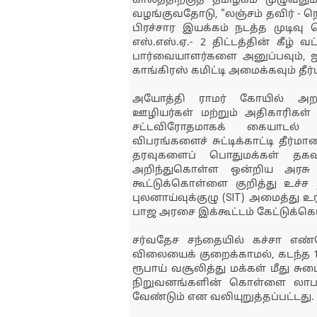
காலத்திற்குத் தமிழகம் முழுவது
வழங்குவதோடு, "லஞ்சம் தவிர் - நெஞ
பிரச்சார இயக்கம் நடத்த முடிவு 
எஸ்.எஸ்.ஏ.- 2 திட்டத்தின் கீழ் வ
பார்வையாளர்களை அனுப்பவும், ஐந
காங்கிரஸ் கமிட்டி அமைக்கவும் தீர்
அயோத்தி ராமர் கோயில் அறக
ஊழியர்கள் மற்றும் அதிகாரிகள் 
சட்டவிரோதமாகக் கையாடல் 
விபரங்களைச் சுட்டிக்காட்டி தீர்ம
தரவுகளைப் பொதுமக்கள் தகவல்
அறிந்துகொள்ள ஒன்றிய அரசு
கூட்டுக்கொள்ளை குறித்து உச்ச ந
புலனாய்வுக்குழு (SIT) அமைத்து
பாஜ அரசை இக்கூட்டம் கேட்டுக்க
சர்வதேச சந்தையில் கச்சா எண
விலையைக் குறைக்காமல், கடந்த 1
ரூபாய் வசூலித்து மக்கள் மீது 
நிறுவனங்களின் கொள்ளை லாபத்
வேண்டும் என வலியுறுத்தப்பட்டது.