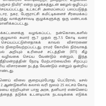
ம் காங்கிரஸ் கொடியேற்றி, நலத்திட்ட உதவிகள்
்சம் நிமிர்” என்ற முழக்கத்துடன் ஊழல் ஒழிப்புப்
செய்யப்பட்டது. உட்கட்சி அமைப்பைப் பலப்படுத்த
ட்டார, நகர, பேரூராட்சி கமிட்டிகளைச் சீரமைக்கப்
்து வாக்குச்சாவடி குழுக்களுக்கு ஒரு மண்டலக்
மானிக்கப்பட்டது.
்கட்டளைக்கு வழங்கப்பட்ட நன்கொடைகளில்
குழுவால் சுமார் ரூ.7 முதல் ரூ.7.5 கோடி வரை
செய்யப்பட்டுள்ளதாகக் காவல் விசாரணை
ானம் நிறைவேற்றப்பட்டது. ராமர் கோயில் நிர்வாகத்
 அறியும் உரிமைச் சட்டத்தின் (RTI) கீழ்
 வழிவகை செய்ய வேண்டும் என்றும், இந்த
ீதிமன்றத்தின் நேரடி மேற்பார்வையில் சிறப்புப்
 உரிய விசாரணை நடத்த வேண்டும் என்றும் ஒன்றிய
ொண்டது.
்ணெய் விலை குறையும்போது பெட்ரோல், டீசல்
2 ஆண்டுகளில் கலால் வரி மூலம் 25 லட்சம் கோடி
சுமையை ஏற்றியுள்ள பாஜ அரசு, தனியார் எண்ணெய்
தைத் தடுக்க உடனடியாக நடவடிக்கை எடுக்க