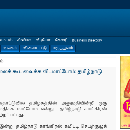
மையல்
சினிமா
வீடியோ
கேலரி
Business Directory
உலகம்
விளையாட்டு
மருத்துவம்
ம்
லைக் கூட வைக்க விடமாட்டோம்: தமிழ்நாடு
ேதாட்டுவில் தமிழகத்தின் அனுமதியின்றி ஒரு
ிக்க மாட்டோம் என்று தமிழ்நாடு காங்கிரஸ்
்றப்பட்டது.
ன்று தமிழ்நாடு காங்கிரஸ் கமிட்டி செயற்குழுக்