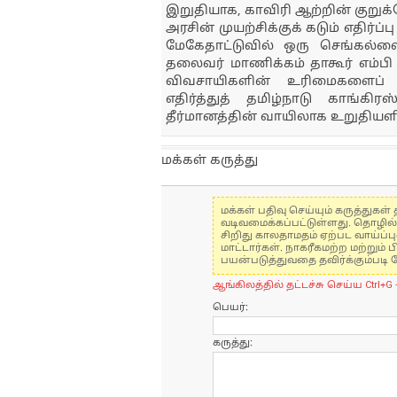
இறுதியாக, காவிரி ஆற்றின் குறுக
அரசின் முயற்சிக்குக் கடும் எதிர்ப
மேகேதாட்டுவில் ஒரு செங்கல்ல
தலைவர் மாணிக்கம் தாகூர் எம்பி
விவசாயிகளின் உரிமைகளைப் ப
எதிர்த்துத் தமிழ்நாடு காங்க
தீர்மானத்தின் வாயிலாக உறுதியளி
மக்கள் கருத்து
மக்கள் பதிவு செய்யும் கருத்து
வடிவமைக்கப்பட்டுள்ளது. தொழில
சிறிது காலதாமதம் ஏற்பட வாய்ப்ப
மாட்டார்கள். நாகரீகமற்ற மற்றும
பயன்படுத்துவதை தவிர்க்கும்படி 
ஆங்கிலத்தில் தட்டச்சு செய்ய Ctrl+G 
பெயர்:
கருத்து: