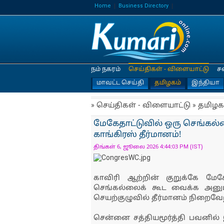
Home
Business Directory
நம் நகரம்
செய்திகள் - விளையாட்டு
ச
மாவட்ட செய்தி
தமிழகம்
இந்தியா
» செய்திகள் - விளையாட்டு » தமிழக
மேகேதாட்டுவில் ஒரு செங்கல்
காங்கிரஸ் தீர்மானம்!
திங்கள் 6, ஜூலை 2026 4:44:03 PM (IST)
காவிரி ஆற்றின் குறுக்கே மேக
செங்கல்லைக் கூட வைக்க அனுமத
செயற்குழுவில் தீர்மானம் நிறைவேற
சென்னை சத்தியமூர்த்தி பவனில் இ