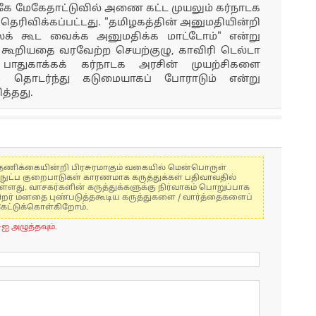
்கே மேகேதாட்டுவில் அணை கட்ட முயலும் கர்நாடக
்பு தெரிவிக்கப்பட்டது. "தமிழகத்தின் அனுமதியின்றி
ைக் கூட வைக்க அனுமதிக்க மாட்டோம்" என்று
 கூறியதை வரவேற்ற செயற்குழு, காவிரி டெல்டா
ாதுகாக்கக் கர்நாடக அரசின் முயற்சிகளை
ிரஸ் தொடர்ந்து கடுமையாகப் போராடும் என்று
த்தது.
கள் தணிக்கையின்றி பிரசுரமாகும் வகையில் மென்பொருள்
்நுட்ப குறைபாடுகள் காரணமாக கருத்துக்கள் பதிவாவதில்
ுள்ளது. வாசகர்களின் கருத்துக்களுக்கு நிர்வாகம் பொறுப்பாக
் பிறர் மனதை புண்படுத்தகூடிய கருத்துகளை / வார்த்தைகளைப்
கேட்டுக்கொள்கிறோம்.
-ஐ அழுத்தவும்.