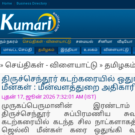
Home
Business Directory
நம் நகரம்
செய்திகள் - விளையாட்டு
சமையல்
சினிமா
வீடியோ
மாவட்ட செய்தி
தமிழகம்
இந்தியா
உலகம்
விளையாட்டு
» செய்திகள் - விளையாட்டு » தமிழகம
திருச்செந்தூர் கடற்கரையில் ஒது
மீன்கள் : மீன்வளத்துறை அதிகார
புதன் 17, ஜூன் 2026 7:32:01 AM (IST)
முருகப்பெருமானின் இரண்டா
திருச்செந்தூர் சுப்பிரமணிய ச
கடற்கரையில் கடந்த சில நாட்களாகத
ஜெல்லி மீன்கள் கரை ஒதுங்கி வ