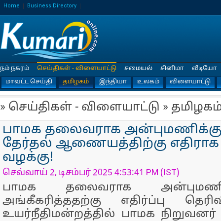
Home
Business Directory
நம் நகரம்
செய்திகள் - விளையாட்டு
சமையல்
சினிமா
வீடியோ
மாவட்ட செய்தி
தமிழகம்
இந்தியா
உலகம்
விளையாட்டு
» செய்திகள் - விளையாட்டு » தமிழகம
பாமக தலைவராக அன்புமணிக்கு 
தேர்தல் ஆணையத்திற்கு எதிராக
வழக்கு!
செவ்வாய் 2, டிசம்பர் 2025 4:53:41 PM (IST)
பாமக தலைவராக அன்புமண
அங்கீகரித்ததற்கு எதிர்ப்பு தெரி
உயர்நீதிமன்றத்தில் பாமக நிறுவனர் 