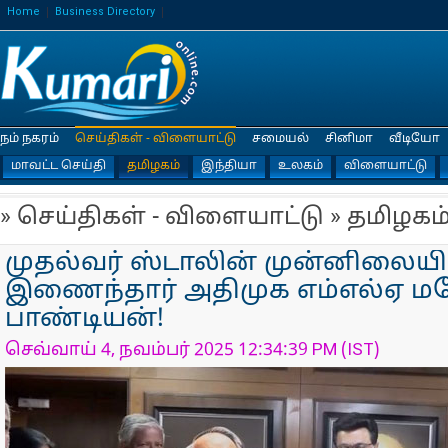
Home
Business Directory
நம் நகரம்
செய்திகள் - விளையாட்டு
சமையல்
சினிமா
வீடியோ
மாவட்ட செய்தி
தமிழகம்
இந்தியா
உலகம்
விளையாட்டு
» செய்திகள் - விளையாட்டு » தமிழகம
முதல்வர் ஸ்டாலின் முன்னிலையி
இணைந்தார் அதிமுக எம்எல்ஏ 
பாண்டியன்!
செவ்வாய் 4, நவம்பர் 2025 12:34:39 PM (IST)