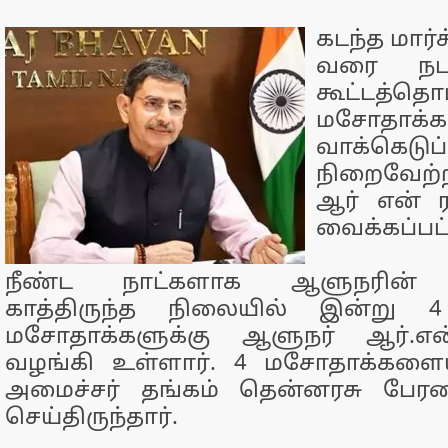
கடந்த மார்ச்
வரை நடந
கூட்டத்
மசோதாக
வாக்கெட
நிறைவேற்ற
ஆர் என் ர
வைக்கப்பட்
நீண்ட நாட்களாக ஆளுநரின் ஒப
காத்திருந்த நிலையில் இன்று 4
மசோதாக்களுக்கு ஆளுநர் ஆர்.என்
வழங்கி உள்ளார். 4 மசோதாக்களையு
அமைச்சர் தங்கம் தென்னரசு பேரவ
செய்திருந்தார்.