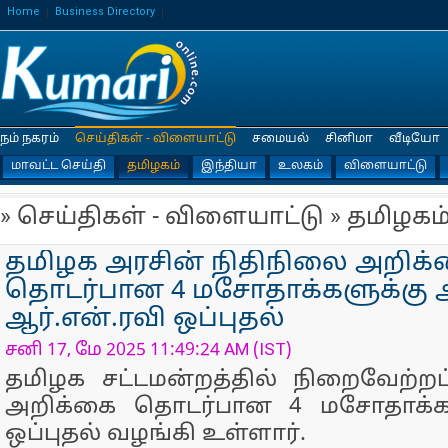
Home
Business Directory
நம் நகரம்
செய்திகள் - விளையாட்டு
சமையல்
சினிமா
வீடியோ
மாவட்ட செய்தி
தமிழகம்
இந்தியா
உலகம்
விளையாட்டு
» செய்திகள் - விளையாட்டு » தமிழகம
தமிழக அரசின் நிதிநிலை அறிக
தொடர்பான 4 மசோதாக்களுக்கு 
ஆர்.என்.ரவி ஒப்புதல்
சனி 17, மே 2025 11:49:24 AM (IST)
தமிழக சட்டமன்றத்தில் நிறைவேற்றப
அறிக்கை தொடர்பான 4 மசோதாக்கள
ஒப்புதல் வழங்கி உள்ளார்.