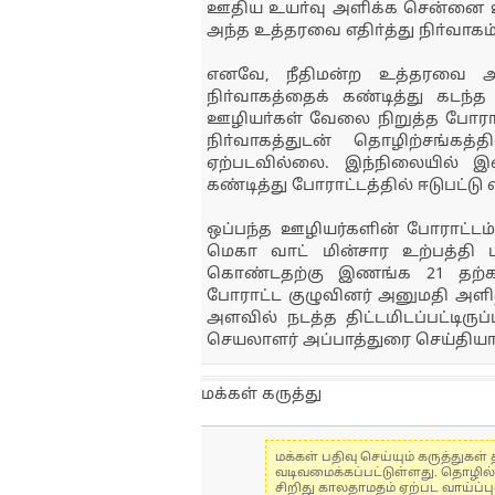
ஊதிய உயா்வு அளிக்க சென்னை உயா்
அந்த உத்தரவை எதிா்த்து நிா்வாகம
எனவே, நீதிமன்ற உத்தரவை அமல
நிா்வாகத்தைக் கண்டித்து கடந்த
ஊழியா்கள் வேலை நிறுத்த போராட்
நிா்வாகத்துடன் தொழிற்சங்கத்த
ஏற்படவில்லை. இந்நிலையில் இ
கண்டித்து போராட்டத்தில் ஈடுபட்டு
ஒப்பந்த ஊழியர்களின் போராட்டம
மெகா வாட் மின்சார உற்பத்தி பாத
கொண்டதற்கு இணங்க 21 தற்கா
போராட்ட குழுவினர் அனுமதி அளித
அளவில் நடத்த திட்டமிடப்பட்டிரு
செயலாளர் அப்பாத்துரை செய்தியாள
மக்கள் கருத்து
மக்கள் பதிவு செய்யும் கருத்து
வடிவமைக்கப்பட்டுள்ளது. தொழில
சிறிது காலதாமதம் ஏற்பட வாய்ப்ப