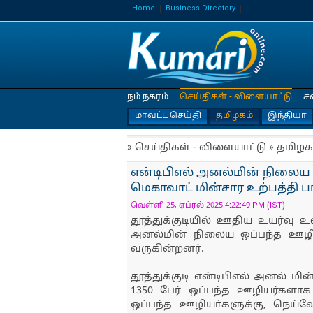
Home
Business Directory
நம் நகரம்
செய்திகள் - விளையாட்டு
ச
மாவட்ட செய்தி
தமிழகம்
இந்தியா
» செய்திகள் - விளையாட்டு » தமிழக
என்டிபிஎல் அனல்மின் நிலைய ஊ
மெகாவாட் மின்சார உற்பத்தி பா
வெள்ளி 25, ஏப்ரல் 2025 4:22:49 PM (IST)
தூத்துக்குடியில் ஊதிய உயர்வு 
அனல்மின் நிலைய ஒப்பந்த ஊழிய
வருகின்றனர்.
தூத்துக்குடி என்டிபிஎல் அனல் ம
1350 பேர் ஒப்பந்த ஊழியர்களாக
ஒப்பந்த ஊழியா்களுக்கு, நெய்