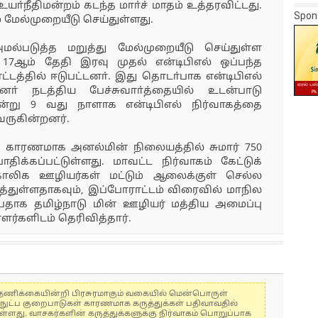
நீதிமன்றம் கடந்த மாா்ச் மாதம் உத்தரவிட்டது.
Spon
் மேல்முறையீடு செய்துள்ளது.
்படுத்த மறுத்து மேல்முறையீடு செய்துள்ள
 17ஆம் தேதி இரவு முதல் என்டிபிஎல் ஒப்பந்த
டத்தில் ஈடுபட்டனா். இது தொடா்பாக என்டிபிஎல்
ினா் நடத்திய பேச்சுவாா்த்தையில் உடன்பாடு
ன்று 9 வது நாளாக என்டிபிஎல் நிர்வாகத்தை
 வருகின்றனர்.
் காரணமாக அனல்மின் நிலையத்தில் சுமார் 750
ிக்கப்பட்டுள்ளது. மாவட்ட நிர்வாகம் கேட்டுக்
லிக ஊழியர்கள் மட்டும் ஆலைக்குள் செல்ல
்துள்ளதாகவும், இப்போராட்டம் விரைவில் மாநில
ப்பதாக தமிழ்நாடு மின் ஊழியர் மத்திய அமைப்பு
ர்களிடம் தெரிவித்தார்.
கள் தணிக்கையின்றி பிரசுரமாகும் வகையில் மென்பொருள்
்நுட்ப குறைபாடுகள் காரணமாக கருத்துக்கள் பதிவாவதில்
ுள்ளது. வாசகர்களின் கருத்துக்களுக்கு நிர்வாகம் பொறுப்பாக