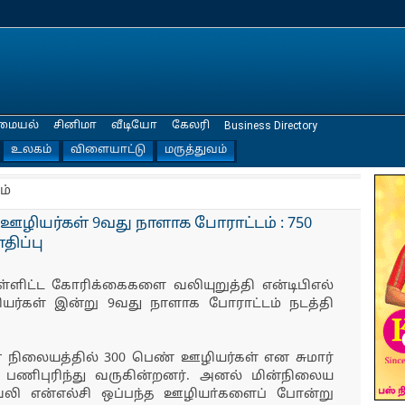
மையல்
சினிமா
வீடியோ
கேலரி
Business Directory
உலகம்
விளையாட்டு
மருத்துவம்
ம்
ழியர்கள் 9வது நாளாக போராட்டம் : 750
திப்பு
உள்ளிட்ட கோரிக்கைகளை வலியுறுத்தி என்டிபிஎல்
ர்கள் இன்று 9வது நாளாக போராட்டம் நடத்தி
ின் நிலையத்தில் 300 பெண் ஊழியர்கள் என சுமார்
 பணிபுரிந்து வருகின்றனர். அனல் மின்நிலைய
வேலி என்எல்சி ஒப்பந்த ஊழியா்களைப் போன்று