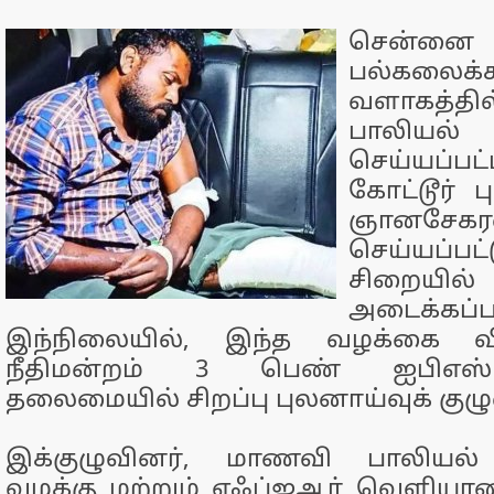
சென்
பல்கலைக்
வளாகத்
பாலியல்
செய்யப்ப
கோட்டூர் ப
ஞானசே
செய்யப்
சிறையில்
அடைக்கப்பட
இந்நிலையில், இந்த வழக்கை வி
நீதிமன்றம் 3 பெண் ஐபிஎஸ்
தலைமையில் சிறப்பு புலனாய்வுக் குழ
இக்குழுவினர், மாணவி பாலியல
வழக்கு மற்றும் எஃப்ஐஆர் வெளியா