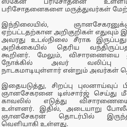
ஸ்கேன் பரிசோதனை உள்ளிட
பரிசோதனைகளை மருத்துவர்கள் மேற
இந்நிலையில், ஞானசேகரனுக
ஏற்பட்டதற்கான அறிகுறிகள் எதுவும் 
அவரது உடல்நிலை சீராக இருப்பத
அறிக்கையில் தெரிய வந்திருப்ப
கூறினர். மேலும், விசாரணையை தி
நோக்கில் அவர் வலிப்பு ஏ
நாடகமாடியுள்ளார் என்றும் அவர்கள் த
இதையடுத்து, சிறப்பு புலனாய்வுப் ப
ஞானசேகரனை டிஸ்சார்ஜ் செய்து மீ
காவலில் எடுத்து விசாரணைய
உள்ளனர். இதில், அடையாறு போலீச
ஞானசேகரன் தொடர்பில் இருந
வெளியாகி உள்ளது.