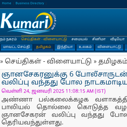
Home
Business Directory
நம் நகரம்
செய்திகள் - விளையாட்டு
சமையல்
சினிமா
வீடியோ
மாவட்ட செய்தி
தமிழகம்
இந்தியா
உலகம்
விளையாட்டு
» செய்திகள் - விளையாட்டு » தமிழகம
ஞானசேகரனுக்கு 6 போலீசாருடன்
வலிப்பு வந்தது போல நாடகமாடி
வெள்ளி 24, ஜனவரி 2025 11:08:15 AM (IST)
அண்ணா பல்கலைக்கழக வளாகத்தி
பாலியல் தொல்லை கொடுத்த வழ
ஞானசேகரன் வலிப்பு வந்தது போல
தெரியவந்துள்ளது.