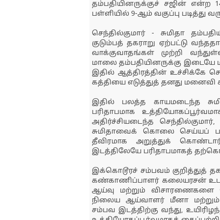
தம்பதியினருக்குச் சஜின் என்ற
பள்ளியில் 9-ஆம் வகுப்பு படித்து வ
செந்தில்குமார் - சுமிதா தம
குடும்பத் தகராறு ஏற்பட்டு வந்தத
வாக்குவாதங்கள் முற்றி வந்துள
மாலை தம்பதியினருக்கு இடையே மீ
இதில் ஆத்திரத்தின் உச்சிக்கே செ
கத்தியை எடுத்துத் தனது மனைவி ச
இதில் பலத்த காயமடைந்த சுமி
பரிதாபமாக உத்தியோகப்பூர்வம
அதிர்ச்சியடைந்த செந்தில்குமார்,
சுமிதாவைக் கொலை செய்யப் பய
தீவிரமாக அறுத்துக் கொண்டார
இடத்திலேயே பரிதாபமாகத் தற்கொ
இக்கொடூரச் சம்பவம் குறித்துத் 
கண்காணிப்பாளர் கலையரசன் உடனட
ஆய்வு மற்றும் விசாரணைகளை ம
நிலைய ஆய்வாளர் மீனா மற்றும
சம்பவ இடத்திற்கு வந்து, உயிர