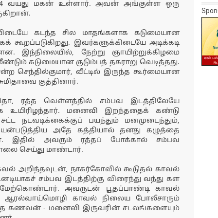
 14 வயது மகன் உள்ளார். அவன் அங்குள்ள ஒரு
Spon
ருகிறான்.
்பதியிடையே கடந்த சில மாதங்களாக கடுமையான
ாகக் கூறப்படுகிறது. இவர்களுக்கிடையே அடிக்கடி
்ளன. இந்நிலையில், நேற்று ஞாயிற்றுக்கிழமை
ண்டும் கடுமையான குடும்பத் தகராறு வெடித்தது.
ன்ற செந்தில்குமார், வீட்டில் இருந்த கூர்மையான
ுமிதாவை குத்தினார்.
தா, ரத்த வெள்ளத்தில் சம்பவ இடத்திலேயே
ாக உயிரிழந்தார். மனைவி இறந்ததைக் கண்டு
 சட்ட நடவடிக்கைக்குப் பயந்தும் மனமுடைந்தும்,
ன்படுத்திய அதே கத்தியால் தனது கழுத்தை
். இதில் அவரும் ரத்தப் போக்கால் சம்பவ
லை செய்து மாண்டார்.
தகவல் அறிந்தவுடன், நாகர்கோவில் கூடுதல் காவல்
ியாகச் சம்பவ இடத்திற்கு விரைந்து வந்து கள
ேற்கொண்டார். அவருடன் பூதப்பாண்டி காவல்
் ஆரல்வாய்மொழி காவல் நிலைய போலீசாரும்
ிழந்த கணவன் - மனைவி இருவரின் சடலங்களையும்