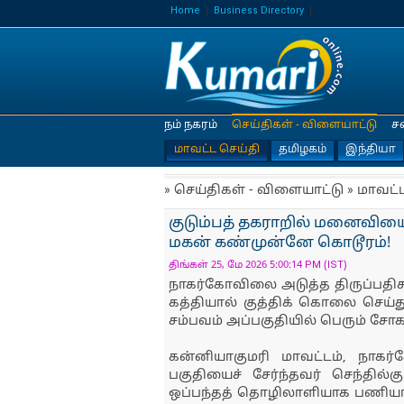
Home
Business Directory
நம் நகரம்
செய்திகள் - விளையாட்டு
ச
மாவட்ட செய்தி
தமிழகம்
இந்தியா
» செய்திகள் - விளையாட்டு » மாவட்
குடும்பத் தகராறில் மனைவிய
மகன் கண்முன்னே கொடூரம்!
திங்கள் 25, மே 2026 5:00:14 PM (IST)
நாகர்கோவிலை அடுத்த திருப்பதிசா
கத்தியால் குத்திக் கொலை செய
சம்பவம் அப்பகுதியில் பெரும் சோகத
கன்னியாகுமரி மாவட்டம், நாகர்
பகுதியைச் சேர்ந்தவர் செந்தில்க
ஒப்பந்தத் தொழிலாளியாக பணியாற்