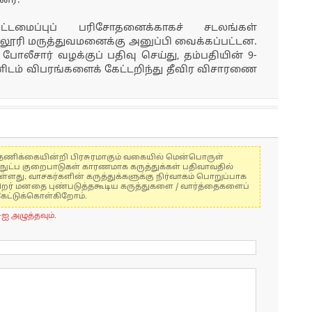
னர்.
ட்டமைப்புப் பரிசோதனைக்காகச் சடலங்கள்
்லூரி மருத்துவமனைக்கு அனுப்பி வைக்கப்பட்டன.
ி போலீசார் வழக்குப் பதிவு செய்து, தம்பதியின் 9-
ஜினிடம் விபரங்களைக் கேட்டறிந்து தீவிர விசாரணை
கள் தணிக்கையின்றி பிரசுரமாகும் வகையில் மென்பொருள்
்நுட்ப குறைபாடுகள் காரணமாக கருத்துக்கள் பதிவாவதில்
ுள்ளது. வாசகர்களின் கருத்துக்களுக்கு நிர்வாகம் பொறுப்பாக
் பிறர் மனதை புண்படுத்தகூடிய கருத்துகளை / வார்த்தைகளைப்
கேட்டுக்கொள்கிறோம்.
-ஐ அழுத்தவும்.