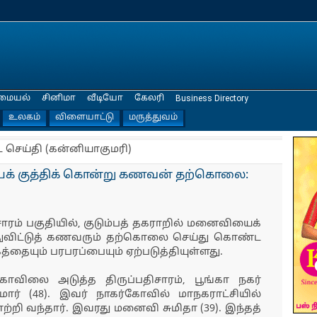
மையல்
சினிமா
வீடியோ
கேலரி
Business Directory
உலகம்
விளையாட்டு
மருத்துவம்
ட செய்தி (கன்னியாகுமரி)
ைக் குத்திக் கொன்று கணவன் தற்கொலை:
ரம் பகுதியில், குடும்பத் தகராறில் மனைவியைக்
்துவிட்டுத் கணவரும் தற்கொலை செய்து கொண்ட
்தையும் பரபரப்பையும் ஏற்படுத்தியுள்ளது.
கோவிலை அடுத்த திருப்பதிசாரம், பூங்கா நகர்
ுமார் (48). இவர் நாகர்கோவில் மாநகராட்சியில்
றி வந்தார். இவரது மனைவி சுமிதா (39). இந்தத்