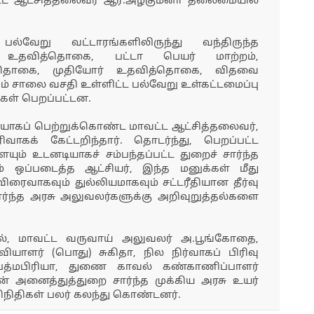
மாவட்ட ஆட்சித்தலைவர் ஆர்.அழகுமீனா தலைமையில்
 பல்வேறு வட்டாரங்களிலிருந்து வந்திருந்த
ி உதவித்தொகை, பட்டா பெயர் மாற்றம்,
த்தொகை, முதியோர் உதவித்தொகை, விதவை
ும் சாலை வசதி உள்ளிட்ட பல்வேறு உள்கட்டமைப்பு
கள் பெறப்பட்டன.
யாகப் பெற்றுக்கொண்ட மாவட்ட ஆட்சித்தலைவர்,
ாகக் கேட்டறிந்தார். தொடர்ந்து, பெறப்பட்ட
ம் உடனடியாகச் சம்பந்தப்பட்ட துறைச் சார்ந்த
் ஒப்படைத்த ஆட்சியர், இந்த மனுக்கள் மீது
ிரைவாகவும் துல்லியமாகவும் சட்டரீதியான தீர்வு
ர்ந்த அரசு அலுவலர்களுக்கு அறிவுறுத்தல்களை
்தில், மாவட்ட வருவாய் அலுவலர் அ.பூங்கோதை,
ியாளர் (பொது) சுகிதா, நில நிர்வாகப் பிரிவு
பத்மபிரியா, துணை காவல் கண்காணிப்பாளர்
ின் அனைத்துத்துறை சார்ந்த முக்கிய அரசு உயர்
திநிதிகள் பலர் கலந்து கொண்டனர்.