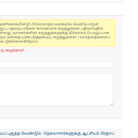
கள் தணிக்கையின்றி பிரசுரமாகும் வகையில் மென்பொருள்
்நுட்ப குறைபாடுகள் காரணமாக கருத்துக்கள் பதிவாவதில்
ுள்ளது. வாசகர்களின் கருத்துக்களுக்கு நிர்வாகம் பொறுப்பாக
் பிறர் மனதை புண்படுத்தகூடிய கருத்துகளை / வார்த்தைகளைப்
கேட்டுக்கொள்கிறோம்.
-ஐ அழுத்தவும்.
் புகுத்த வேண்டும் : நெசவாளர்களுக்கு ஆட்சியர் பிரதாப்