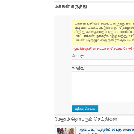
மக்கள் கருத்து
மக்கள் பதிவு செய்யும் கருத்து
வடிவமைக்கப்பட்டுள்ளது. தொழில
சிறிது காலதாமதம் ஏற்பட வாய்ப்ப
மாட்டார்கள். நாகரீகமற்ற மற்றும
பயன்படுத்துவதை தவிர்க்கும்படி 
ஆங்கிலத்தில் தட்டச்சு செய்ய Ctrl+G 
பெயர்:
கருத்து:
மேலும் தொடரும் செய்திகள்
ஆடை உற்பத்தியில் புதுமையைப