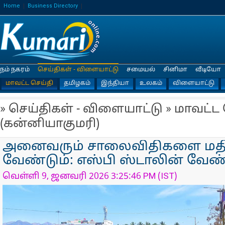
Home
Business Directory
நம் நகரம்
செய்திகள் - விளையாட்டு
சமையல்
சினிமா
வீடியோ
மாவட்ட செய்தி
தமிழகம்
இந்தியா
உலகம்
விளையாட்டு
» செய்திகள் - விளையாட்டு » மாவட்ட
(கன்னியாகுமரி)
அனைவரும் சாலைவிதிகளை மதி
வேண்டும்: எஸ்பி ஸ்டாலின் வேண
வெள்ளி 9, ஜனவரி 2026 3:25:46 PM (IST)