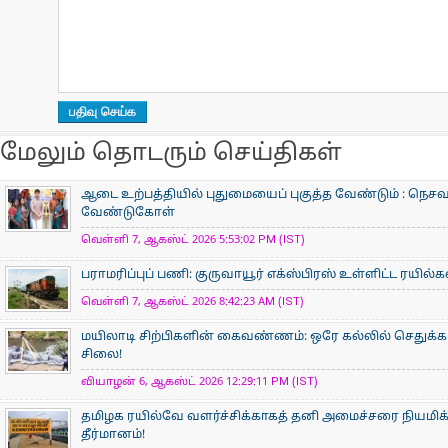
மேலும் தொடரும் செய்திகள்
ஆடை உற்பத்தியில் புதுமையைப் புகுத்த வேண்டும் : நெசவா
வேண்டுகோள்
வெள்ளி 7, ஆகஸ்ட் 2026 5:53:02 PM (IST)
பராமரிப்புப் பணி: குருவாயூர் எக்ஸ்பிரஸ் உள்ளிட்ட ரயில்
வெள்ளி 7, ஆகஸ்ட் 2026 8:42:23 AM (IST)
மயிலாடி சிற்பிகளின் கைவண்ணம்: ஒரே கல்லில் செதுக்கப
சிலை!
வியாழன் 6, ஆகஸ்ட் 2026 12:29:11 PM (IST)
தமிழக ரயில்வே வளர்ச்சிக்காகத் தனி அமைச்சரை நியமிக
தீர்மானம்!