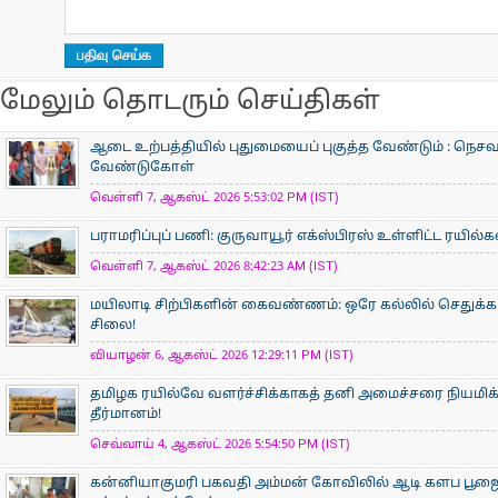
மேலும் தொடரும் செய்திகள்
ஆடை உற்பத்தியில் புதுமையைப் புகுத்த வேண்டும் : நெசவா
வேண்டுகோள்
வெள்ளி 7, ஆகஸ்ட் 2026 5:53:02 PM (IST)
பராமரிப்புப் பணி: குருவாயூர் எக்ஸ்பிரஸ் உள்ளிட்ட ரயில்
வெள்ளி 7, ஆகஸ்ட் 2026 8:42:23 AM (IST)
மயிலாடி சிற்பிகளின் கைவண்ணம்: ஒரே கல்லில் செதுக்கப
சிலை!
வியாழன் 6, ஆகஸ்ட் 2026 12:29:11 PM (IST)
தமிழக ரயில்வே வளர்ச்சிக்காகத் தனி அமைச்சரை நியமிக
தீர்மானம்!
செவ்வாய் 4, ஆகஸ்ட் 2026 5:54:50 PM (IST)
கன்னியாகுமரி பகவதி அம்மன் கோவிலில் ஆடி களப பூ