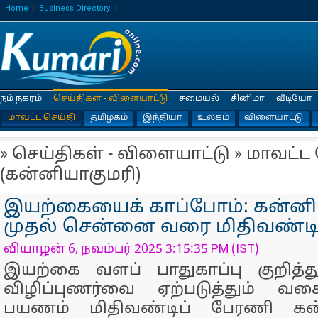
Home
Business Directory
நம் நகரம்
செய்திகள் - விளையாட்டு
சமையல்
சினிமா
வீடியோ
மாவட்ட செய்தி
தமிழகம்
இந்தியா
உலகம்
விளையாட்டு
» செய்திகள் - விளையாட்டு » மாவட்ட
(கன்னியாகுமரி)
இயற்கையைக் காப்போம்: கன்னி
முதல் சென்னை வரை மிதிவண்டி
வியாழன் 6, நவம்பர் 2025 3:15:35 PM (IST)
இயற்கை வளப் பாதுகாப்பு குறித்
விழிப்புணர்வை ஏற்படுத்தும் வக
பயணம் மிதிவண்டிப் பேரணி கன்ன