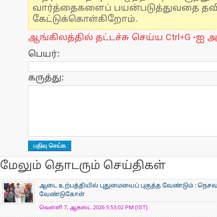
வார்த்தைகளைப் பயன்படுத்துவதை தவிர்
கேட்டுக்கொள்கிறோம்.
ஆங்கிலத்தில் தட்டச்சு செய்ய Ctrl+G -ஐ அ
பெயர்:
கருத்து:
மேலும் தொடரும் செய்திகள்
ஆடை உற்பத்தியில் புதுமையைப் புகுத்த வேண்டும் : நெசவா
வேண்டுகோள்
வெள்ளி 7, ஆகஸ்ட் 2026 5:53:02 PM (IST)