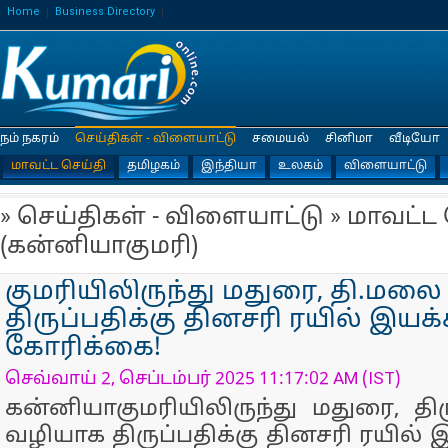
Home
Business Directory
நம் நகரம்
செய்திகள் - விளையாட்டு
சமையல்
சினிமா
வீடியோ
மாவட்ட செய்தி
தமிழகம்
இந்தியா
உலகம்
விளையாட்டு
» செய்திகள் - விளையாட்டு » மாவட்ட
(கன்னியாகுமரி)
குமரியிலிருந்து மதுரை, தி.மல
திருப்பதிக்கு தினசரி ரயில் இயக்
கோரிக்கை!
செவ்வாய் 2, செப்டம்பர் 2025 11:17:02 AM (IST)
கன்னியாகுமரியிலிருந்து மதுரை,
வழியாக திருப்பதிக்கு தினசரி ரயில்