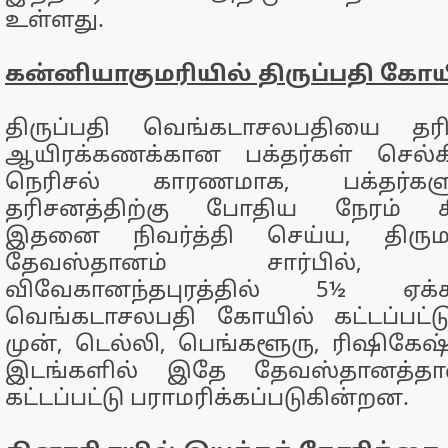
உள்ளது.
கன்னியாகுமரியில் திருப்பதி கோய
திருப்பதி வெங்கடாசலபதியை தரி
ஆயிரக்கணக்கான பக்தர்கள் செல்கி
நெரிசல் காரணமாக, பக்தர்களு
தரிசனத்திற்கு போதிய நேரம் கி
இதனை நிவர்த்தி செய்ய, திரும
தேவஸ்தானம் சார்பில், கன
விவேகானந்தபுரத்தில் 5½ ஏக்க
வெங்கடாசலபதி கோயில் கட்டப்பட்ட
முன், டெல்லி, பெங்களூரு, ரிஷிகேஷ
இடங்களில் இதே தேவஸ்தானத்தா
கட்டப்பட்டு பராமரிக்கப்படுகின்றன.