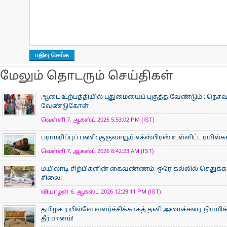
மேலும் தொடரும் செய்திகள்
ஆடை உற்பத்தியில் புதுமையைப் புகுத்த வேண்டும் : நெசவா
வேண்டுகோள்
வெள்ளி 7, ஆகஸ்ட் 2026 5:53:02 PM (IST)
பராமரிப்புப் பணி: குருவாயூர் எக்ஸ்பிரஸ் உள்ளிட்ட ரயில்
வெள்ளி 7, ஆகஸ்ட் 2026 8:42:23 AM (IST)
மயிலாடி சிற்பிகளின் கைவண்ணம்: ஒரே கல்லில் செதுக்கப
சிலை!
வியாழன் 6, ஆகஸ்ட் 2026 12:29:11 PM (IST)
தமிழக ரயில்வே வளர்ச்சிக்காகத் தனி அமைச்சரை நியமிக
தீர்மானம்!