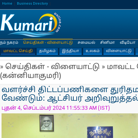
Home
Business Directory
நம் நகரம்
செய்திகள் - விளையாட்டு
சமையல்
சினிமா
வீடியோ
மாவட்ட செய்தி
தமிழகம்
இந்தியா
உலகம்
விளையாட்டு
» செய்திகள் - விளையாட்டு » மாவட்ட
(கன்னியாகுமரி)
வளர்ச்சி திட்டப்பணிகளை துரிதம
வேண்டும்: ஆட்சியர் அறிவுறுத்தல
புதன் 4, செப்டம்பர் 2024 11:55:33 AM (IST)