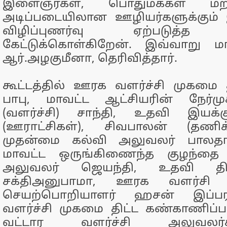
இளைஞர்கள், பொதுமக்கள் மற்ற
அடிப்படையிலான ஊழியர்களுக்கும் 
விழிப்புணர்வு ஏற்படுத்த
கேட்டுக்கொள்கிறேன். இவ்வாறு மா
ஆர்.அழகுமீனா, தெரிவித்தார்.
கூட்டத்தில் ஊரக வளர்ச்சி முகமை த
பாபு, மாவட்ட ஆட்சியரின் நேர்
(வளர்ச்சி) சாந்தி, உதவி இயக்கு
(ஊராட்சிகள்), சிவபாலன் (தணிக
முதன்மை கல்வி அலுவலர் பாலதா
மாவட்ட ஒருங்கிணைந்த குழந்தை வ
அலுவலர் ஜெயந்தி, உதவி தி
சக்திஅனுபாமா, ஊரக வளர்சி 
செயற்பொறியாளர் ஹசன் இப்ப
வளர்ச்சி முகமை திட்ட கண்காணிப்ப
வட்டார வளர்ச்சி அலுவலர