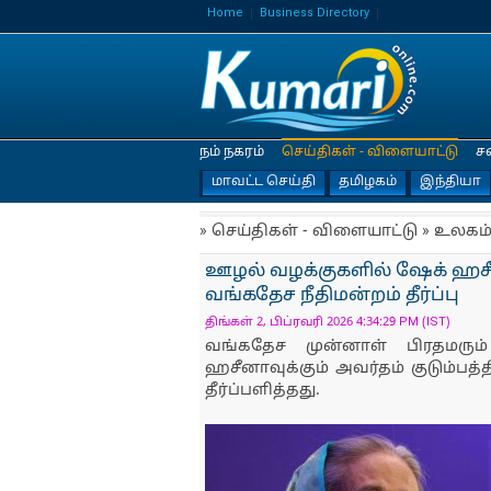
Home
Business Directory
நம் நகரம்
செய்திகள் - விளையாட்டு
ச
மாவட்ட செய்தி
தமிழகம்
இந்தியா
» செய்திகள் - விளையாட்டு » உலகம
ஊழல் வழக்குகளில் ஷேக் ஹசீ
வங்கதேச நீதிமன்றம் தீர்ப்பு
திங்கள் 2, பிப்ரவரி 2026 4:34:29 PM (IST)
வங்கதேச முன்னாள் பிரதமரு
ஹசீனாவுக்கும் அவர்தம் குடும்பத்
தீர்ப்பளித்தது.