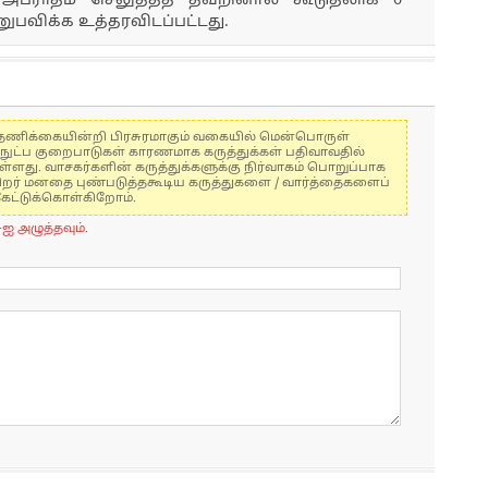
து. அபராதம் செலுத்தத் தவறினால் கூடுதலாக 6
பவிக்க உத்தரவிடப்பட்டது.
கள் தணிக்கையின்றி பிரசுரமாகும் வகையில் மென்பொருள்
்நுட்ப குறைபாடுகள் காரணமாக கருத்துக்கள் பதிவாவதில்
ுள்ளது. வாசகர்களின் கருத்துக்களுக்கு நிர்வாகம் பொறுப்பாக
் பிறர் மனதை புண்படுத்தகூடிய கருத்துகளை / வார்த்தைகளைப்
கேட்டுக்கொள்கிறோம்.
-ஐ அழுத்தவும்.