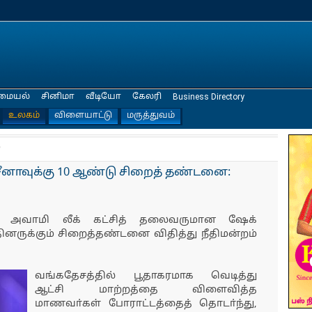
மையல்
சினிமா
வீடியோ
கேலரி
Business Directory
உலகம்
விளையாட்டு
மருத்துவம்
்
னாவுக்கு 10 ஆண்டு சிறைத் தண்டனை:
ம் அவாமி லீக் கட்சித் தலைவருமான ஷேக்
தினருக்கும் சிறைத்தண்டனை விதித்து நீதிமன்றம்
வங்கதேசத்தில் பூதாகரமாக வெடித்து
ஆட்சி மாற்றத்தை விளைவித்த
மாணவா்கள் போராட்டத்தைத் தொடா்ந்து,