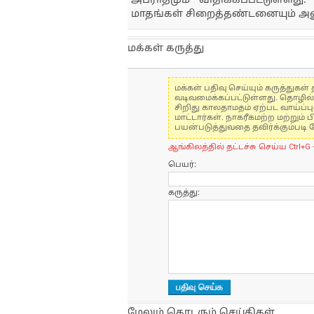
அபராதமும் விதிக்கப்ப்ட்டுள்ள
மாதங்கள் சிறைத்தண்டனையும் அனு
மக்கள் கருத்து
மக்கள் பதிவு செய்யும் கருத்து
வடிவமைக்கப்பட்டுள்ளது. தொழில
சிறிது காலதாமதம் ஏற்பட வாய்ப்ப
மாட்டார்கள். நாகரீகமற்ற மற்றும
பயன்படுத்துவதை தவிர்க்கும்படி 
ஆங்கிலத்தில் தட்டச்சு செய்ய Ctrl+G 
பெயர்:
கருத்து:
மேலும் தொடரும் செய்திகள்