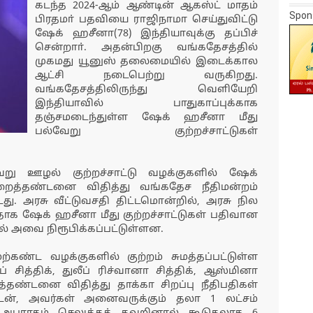
கடந்த 2024-ஆம் ஆண்டின் ஆகஸ்ட் மாதம்
Spon
பிரதமா் பதவியை ராஜிநாமா செய்துவிட்டு
ஷேக் ஹசீனா(78) இந்தியாவுக்கு தப்பிச்
சென்றாா். அதன்பிறகு வங்கதேசத்தில்
முகமது யூனுஸ் தலைமையில் இடைக்கால
ஆட்சி நடைபெற்று வருகிறது.
வங்கதேசத்திலிருந்து வெளியேறி
இந்தியாவில் பாதுகாப்புக்காக
தஞ்சமடைந்துள்ள ஷேக் ஹசீனா மீது
பல்வேறு குற்றச்சாட்டுகள்
ு ஊழல் குற்றச்சாட்டு வழக்குகளில் ஷேக்
ிறைத்தண்டனை விதித்து வங்கதேச நீதிமன்றம்
டது. அரசு வீட்டுவசதி திட்டமொன்றில், அரசு நில
ட்டதாக ஷேக் ஹசீனா மீது குற்றச்சாட்டுகள் பதிவான
் அவை நிரூபிக்கப்பட்டுள்ளன.
்கண்ட வழக்குகளில் குற்றம் சுமத்தப்பட்டுள்ள
த்திக், துலீப் ரிச்வானா சித்திக், ஆஸ்மினா
றைத்தண்டனை விதித்து தாக்கா சிறப்பு நீதிபதிகள்
துடன், அவர்கள் அனைவருக்கும் தலா 1 லட்சம்