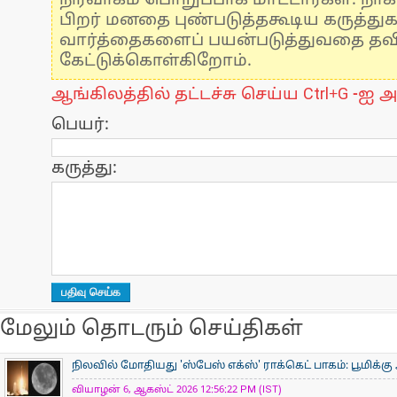
நிர்வாகம் பொறுப்பாக மாட்டார்கள். நாக
பிறர் மனதை புண்படுத்தகூடிய கருத்து
வார்த்தைகளைப் பயன்படுத்துவதை தவிர்
கேட்டுக்கொள்கிறோம்.
ஆங்கிலத்தில் தட்டச்சு செய்ய Ctrl+G -ஐ அ
பெயர்:
கருத்து:
மேலும் தொடரும் செய்திகள்
நிலவில் மோதியது 'ஸ்பேஸ் எக்ஸ்' ராக்கெட் பாகம்: பூமிக்க
வியாழன் 6, ஆகஸ்ட் 2026 12:56:22 PM (IST)