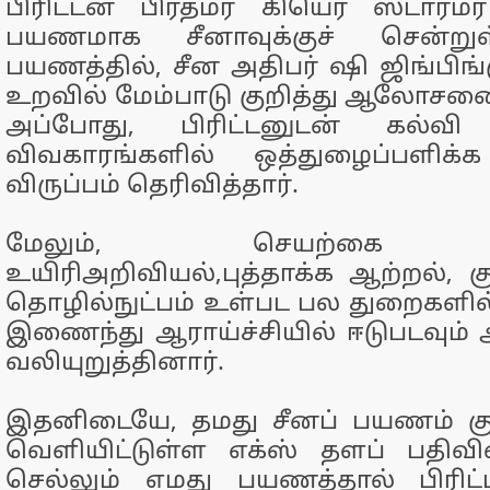
பிரிட்டன் பிரதமர் கியெர் ஸ்டார்ம
பயணமாக சீனாவுக்குச் சென்றுள்
பயணத்தில், சீன அதிபர் ஷி ஜிங்பிங்
உறவில் மேம்பாடு குறித்து ஆலோசனையி
அப்போது, பிரிட்டனுடன் கல்வி 
விவகாரங்களில் ஒத்துழைப்பளிக்
விருப்பம் தெரிவித்தார்.
மேலும், செயற்கை நு
உயிரிஅறிவியல்,புத்தாக்க ஆற்றல், க
தொழில்நுட்பம் உள்பட பல துறைகளில
இணைந்து ஆராய்ச்சியில் ஈடுபடவும் 
வலியுறுத்தினார்.
இதனிடையே, தமது சீனப் பயணம் குறி
வெளியிட்டுள்ள எக்ஸ் தளப் பதிவில்,
செல்லும் எமது பயணத்தால் பிரிட்