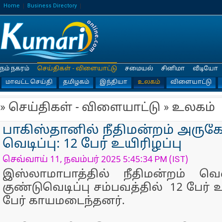
Home
Business Directory
நம் நகரம்
செய்திகள் - விளையாட்டு
சமையல்
சினிமா
வீடியோ
மாவட்ட செய்தி
தமிழகம்
இந்தியா
உலகம்
விளையாட்டு
» செய்திகள் - விளையாட்டு » உலகம்
பாகிஸ்தானில் நீதிமன்றம் அருகே
வெடிப்பு: 12 பேர் உயிரிழப்பு
செவ்வாய் 11, நவம்பர் 2025 5:45:34 PM (IST)
இஸ்லாமாபாத்தில் நீதிமன்றம் வெ
குண்டுவெடிப்பு சம்பவத்தில் 12 பேர் 
பேர் காயமடைந்தனர்.