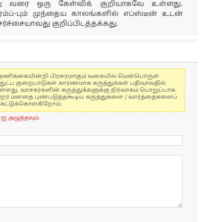
று வரை ஒரு கேள்விக் குறியாகவே உள்ளது.
்ப்-பும் முந்தைய காலங்களில் எப்ஸ்டீன் உடன்
ர்ச்சையாவது குறிப்பிடத்தக்கது.
கள் தணிக்கையின்றி பிரசுரமாகும் வகையில் மென்பொருள்
்நுட்ப குறைபாடுகள் காரணமாக கருத்துக்கள் பதிவாவதில்
ுள்ளது. வாசகர்களின் கருத்துக்களுக்கு நிர்வாகம் பொறுப்பாக
் பிறர் மனதை புண்படுத்தகூடிய கருத்துகளை / வார்த்தைகளைப்
கேட்டுக்கொள்கிறோம்.
-ஐ அழுத்தவும்.