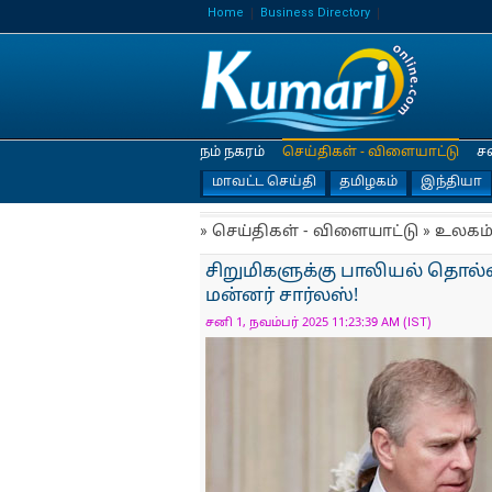
Home
Business Directory
நம் நகரம்
செய்திகள் - விளையாட்டு
ச
மாவட்ட செய்தி
தமிழகம்
இந்தியா
» செய்திகள் - விளையாட்டு » உலகம
சிறுமிகளுக்கு பாலியல் தொல்
மன்னர் சார்லஸ்!
சனி 1, நவம்பர் 2025 11:23:39 AM (IST)