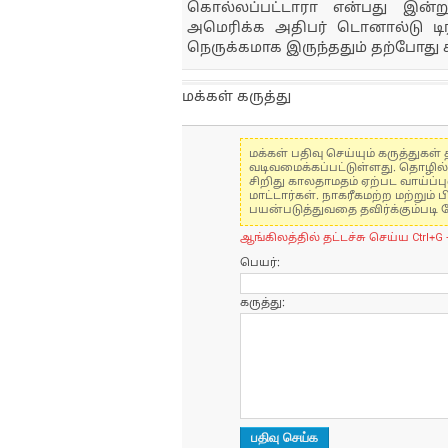
கொல்லப்பட்டாரா என்பது இன்
அமெரிக்க அதிபர் டொனால்டு டிரம
நெருக்கமாக இருந்ததும் தற்போது ச
மக்கள் கருத்து
மக்கள் பதிவு செய்யும் கருத்து
வடிவமைக்கப்பட்டுள்ளது. தொழில
சிறிது காலதாமதம் ஏற்பட வாய்ப்ப
மாட்டார்கள். நாகரீகமற்ற மற்றும
பயன்படுத்துவதை தவிர்க்கும்படி 
ஆங்கிலத்தில் தட்டச்சு செய்ய Ctrl+G 
பெயர்:
கருத்து: