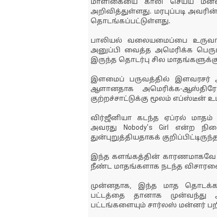
மாளிகையை காலி செய்ய மன்ன
அறிவித்துள்ளது. மரபுப்படி அவர
தொடங்கப்பட்டுள்ளது.
பாலியல் வலையமைப்பை உருவாக்க
அனுப்பி வைத்த அமெரிக்க பெரும்
இருந்த தொடர்பு சில மாதங்களுக்க
இளமைப் பருவத்தில் இளவரசர் 
ஆளானதாக அமெரிக்க-ஆஸ்திரேலி
குற்றச்சாட்டுக்கு மூலம் எப்ஸ்ட
விர்ஜீனியா கடந்த ஏப்ரல் மா
அவரது Nobody's Girl என்ற நி
துன்புறுத்தியதாகக் குறிப்பிட்டிருந்த
இந்த களங்கத்தின் காரணமாகவே ம
நீண்ட மாதங்களாக நடந்த விசாரணைக்
முன்னதாக, இந்த மாத தொடக்கத்
பட்டத்தை தானாக முன்வந்து ஆ
பட்டங்களையும் சார்லஸ் மன்னர் பறி