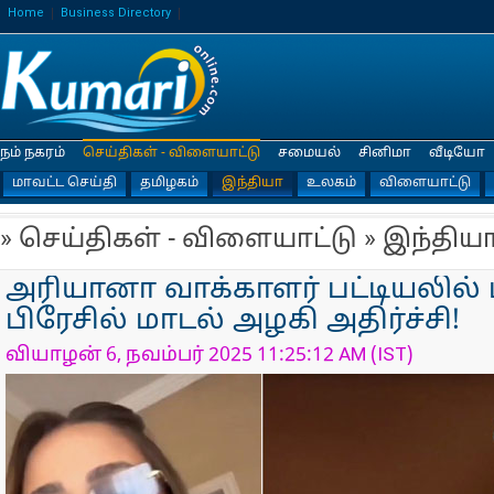
Home
Business Directory
நம் நகரம்
செய்திகள் - விளையாட்டு
சமையல்
சினிமா
வீடியோ
மாவட்ட செய்தி
தமிழகம்
இந்தியா
உலகம்
விளையாட்டு
» செய்திகள் - விளையாட்டு » இந்திய
அரியானா வாக்காளர் பட்டியலில் ப
பிரேசில் மாடல் அழகி அதிர்ச்சி!
வியாழன் 6, நவம்பர் 2025 11:25:12 AM (IST)