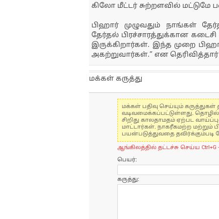
கிலோ மீட்டர் சுற்றளவில் மட்டுமே 
பிஹார் முழுவதும் நாங்கள் தேர்த
தேர்தல் பிரச்சாரத்துக்கான கடைச
இருக்கிறார்கள். இந்த முறை பிஹ
அகற்றுவார்கள்.” என தெரிவித்தார்
மக்கள் கருத்து
மக்கள் பதிவு செய்யும் கருத்து
வடிவமைக்கப்பட்டுள்ளது. தொழில
சிறிது காலதாமதம் ஏற்பட வாய்ப்ப
மாட்டார்கள். நாகரீகமற்ற மற்றும
பயன்படுத்துவதை தவிர்க்கும்படி 
ஆங்கிலத்தில் தட்டச்சு செய்ய Ctrl+G 
பெயர்:
கருத்து: