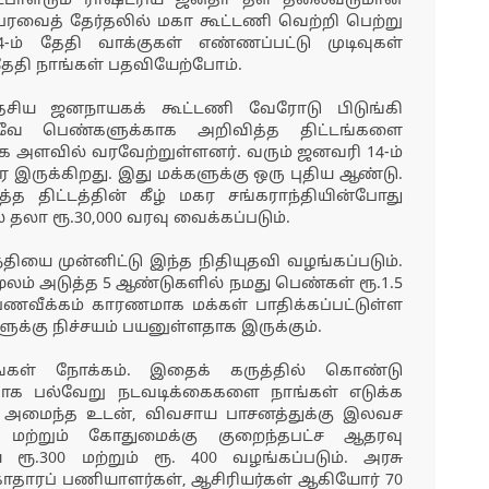
ேட்பாளரும் ராஷ்ட்ரிய ஜனதா தள தலைவருமான
பேரவைத் தேர்தலில் மகா கூட்டணி வெற்றி பெற்று
-ம் தேதி வாக்குகள் எண்ணப்பட்டு முடிவுகள்
தேதி நாங்கள் பதவியேற்போம்.
ேசிய ஜனநாயகக் கூட்டணி வேரோடு பிடுங்கி
ெனவே பெண்களுக்காக அறிவித்த திட்டங்களை
க அளவில் வரவேற்றுள்ளனர். வரும் ஜனவரி 14-ம்
 இருக்கிறது. இது மக்களுக்கு ஒரு புதிய ஆண்டு.
த திட்டத்தின் கீழ் மகர சங்கராந்தியின்போது
தலா ரூ.30,000 வரவு வைக்கப்படும்.
ியை முன்னிட்டு இந்த நிதியுதவி வழங்கப்படும்.
ூலம் அடுத்த 5 ஆண்டுகளில் நமது பெண்கள் ரூ.1.5
 பணவீக்கம் காரணமாக மக்கள் பாதிக்கப்பட்டுள்ள
ுக்கு நிச்சயம் பயனுள்ளதாக இருக்கும்.
ங்கள் நோக்கம். இதைக் கருத்தில் கொண்டு
ாக பல்வேறு நடவடிக்கைகளை நாங்கள் எடுக்க
ம் அமைந்த உடன், விவசாய பாசனத்துக்கு இலவச
ல் மற்றும் கோதுமைக்கு குறைந்தபட்ச ஆதரவு
ூ.300 மற்றும் ரூ. 400 வழங்கப்படும். அரசு
காதாரப் பணியாளர்கள், ஆசிரியர்கள் ஆகியோர் 70