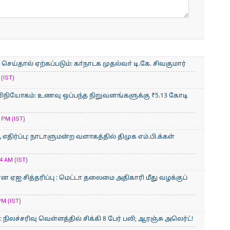
ய்தால் ஏற்கப்படும்: கா்நாடக முதல்வா் டி.கே. சிவகுமார்
(IST)
ிநியோகம்: உணவு ஒப்பந்த நிறுவனங்களுக்கு ₹5.13 கோடி
 PM (IST)
திர்ப்பு: நாடாளுமன்ற வளாகத்தில் திமுக எம்.பி.க்கள்
4 AM (IST)
ன ஏஐ சித்தரிப்பு : மெட்டா தலைமை அதிகாரி மீது வழக்குப்
PM (IST)
லச்சரிவு வெள்ளத்தில் சிக்கி 8 பேர் பலி; ஆரஞ்சு அலெர்ட்!