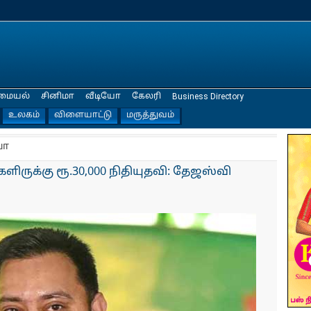
மையல்
சினிமா
வீடியோ
கேலரி
Business Directory
உலகம்
விளையாட்டு
மருத்துவம்
யா
ருக்கு ரூ.30,000 நிதியுதவி: தேஜஸ்வி