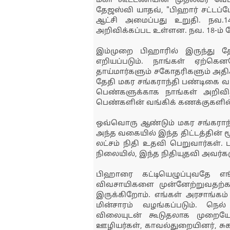
மகா கூட்டணியின் முதல்வர் வ
தேஜஸ்வி யாதவ், "பிஹார் சட்டப்
ஆட்சி அமைப்பது உறுதி. நவ.14
அறிவிக்கப்பட உள்ளன. நவ. 18-ம் 
இம்முறை பிஹாரில் இருந்து த
எறியப்படும். நாங்கள் ஏற்க
தாய்மார்களும் சகோதரிகளும் அதி
தேதி மகர சங்கராந்தி பண்டிகை வர
பெண்களுக்காக நாங்கள் அறிவித்
பெண்களின் வங்கிக் கணக்குகளில் 
ஒவ்வொரு ஆண்டும் மகர சங்கராந்த
அந்த வகையில் இந்த திட்டத்தின் ம
லட்சம் நிதி உதவி பெறுவார்கள்.
நிலையில், இந்த நிதியுதவி அவர்கள
பிஹாரை கட்டியெழுப்புவதே எ
விவசாயிகளை முன்னேற்றுவதற்க
இருக்கிறோம். எங்கள் அரசாங்க
மின்சாரம் வழங்கப்படும். நெ
விலையுடன் கூடுதலாக முறையே ர
ஊழியர்கள், காவல்துறையினர், சு