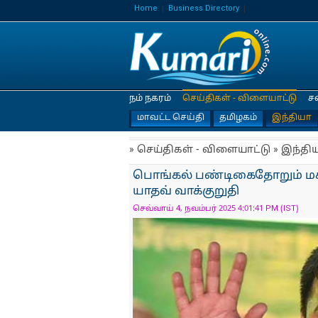
Home
Business Directory
நம் நகரம்
செய்திகள் - விளையாட்டு
ச
மாவட்ட செய்தி
தமிழகம்
இந்தியா
» செய்திகள் - விளையாட்டு » இந்தி
பொங்கல் பண்டிகைதோறும் மகளி
யாதவ் வாக்குறுதி
செவ்வாய் 4, நவம்பர் 2025 4:01:41 PM (IST)