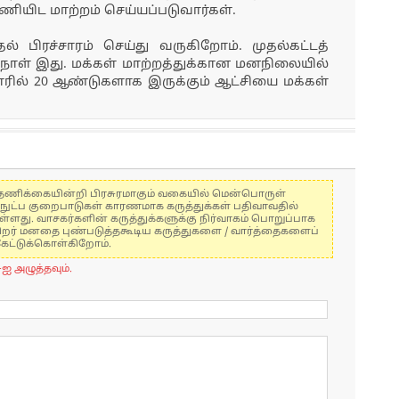
பணியிட மாற்றம் செய்யப்படுவார்கள்.
ல் பிரச்சாரம் செய்து வருகிறோம். முதல்கட்டத்
ி நாள் இது. மக்கள் மாற்றத்துக்கான மனநிலையில்
ாரில் 20 ஆண்டுகளாக இருக்கும் ஆட்சியை மக்கள்
கள் தணிக்கையின்றி பிரசுரமாகும் வகையில் மென்பொருள்
்நுட்ப குறைபாடுகள் காரணமாக கருத்துக்கள் பதிவாவதில்
ுள்ளது. வாசகர்களின் கருத்துக்களுக்கு நிர்வாகம் பொறுப்பாக
் பிறர் மனதை புண்படுத்தகூடிய கருத்துகளை / வார்த்தைகளைப்
கேட்டுக்கொள்கிறோம்.
-ஐ அழுத்தவும்.