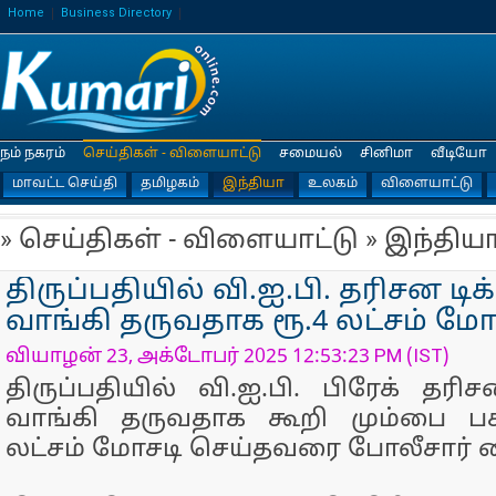
Home
Business Directory
நம் நகரம்
செய்திகள் - விளையாட்டு
சமையல்
சினிமா
வீடியோ
மாவட்ட செய்தி
தமிழகம்
இந்தியா
உலகம்
விளையாட்டு
» செய்திகள் - விளையாட்டு » இந்திய
திருப்பதியில் வி.ஐ.பி. தரிசன டிக
வாங்கி தருவதாக ரூ.4 லட்சம் மோ
வியாழன் 23, அக்டோபர் 2025 12:53:23 PM (IST)
திருப்பதியில் வி.ஐ.பி. பிரேக் தரிச
வாங்கி தருவதாக கூறி மும்பை பக்
லட்சம் மோசடி செய்தவரை போலீசார் 