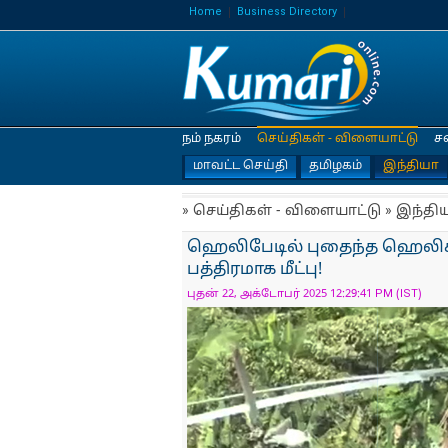
Home
Business Directory
நம் நகரம்
செய்திகள் - விளையாட்டு
ச
மாவட்ட செய்தி
தமிழகம்
இந்தியா
» செய்திகள் - விளையாட்டு » இந்தி
ஹெலிபேடில் புதைந்த ஹெலிகாப்
பத்திரமாக மீட்பு!
புதன் 22, அக்டோபர் 2025 12:29:41 PM (IST)