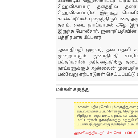
வேண்டிய ஹெலிகாப்டர் பிரமாடம
ஹெலிகாப்டர் தளத்தில் தரை இ
ஹெலிகாப்டரில் இருந்து வெளி
கான்கிரீட்டில் புதைந்திருப்பதை 
தளம், எடை தாங்காமல் கீழே இறங்
இருந்த போலீசார், ஜனாதிபதியின்
பத்திரமாக மீட்டனர்.
ஜனாதிபதி ஒருவர், தன் பதவி க
முறையாகும். ஜனாதிபதி சபரி
பக்தர்களின் தரிசனத்திற்கு தடை
நாட்களுக்கும் ஆன்லைன் முன்பதிவும
பல்வேறு ஏற்பாடுகள் செய்யப்பட்ட
மக்கள் கருத்து
மக்கள் பதிவு செய்யும் கருத்து
வடிவமைக்கப்பட்டுள்ளது. தொழில
சிறிது காலதாமதம் ஏற்பட வாய்ப்ப
மாட்டார்கள். நாகரீகமற்ற மற்றும
பயன்படுத்துவதை தவிர்க்கும்படி 
ஆங்கிலத்தில் தட்டச்சு செய்ய Ctrl+G 