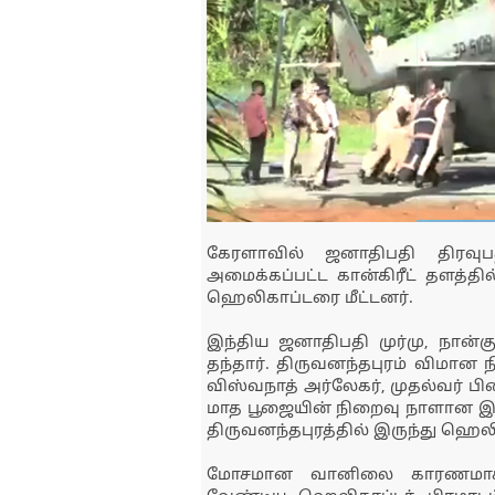
கேரளாவில் ஜனாதிபதி திரவுபத
அமைக்கப்பட்ட கான்கிரீட் தளத்தில
ஹெலிகாப்டரை மீட்டனர்.
இந்திய ஜனாதிபதி முர்மு, நான
தந்தார். திருவனந்தபுரம் விமான
விஸ்வநாத் அர்லேகர், முதல்வர் ப
மாத பூஜையின் நிறைவு நாளான இன
திருவனந்தபுரத்தில் இருந்து ஹெலிக
மோசமான வானிலை காரணமாக ந