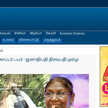
மையல்
சினிமா
வீடியோ
கேலரி
Business Directory
உலகம்
விளையாட்டு
மருத்துவம்
யா
டர் டயர் : ஜனாதிபதி திரவுபதி முர்மு