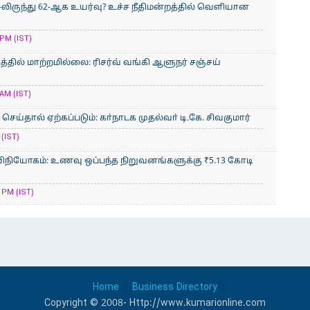
-லிருந்து 62-ஆக உயர்வு? உச்ச நீதிமன்றத்தில் வெளியான
PM (IST)
்தில் மாற்றமில்லை: ரிசர்வ் வங்கி ஆளுநர் சஞ்சய்
AM (IST)
ய்தால் ஏற்கப்படும்: கா்நாடக முதல்வா் டி.கே. சிவகுமார்
(IST)
ிநியோகம்: உணவு ஒப்பந்த நிறுவனங்களுக்கு ₹5.13 கோடி
 PM (IST)
Home
Business Directory
Copyright © 2008- Http://www.kumarionline.com