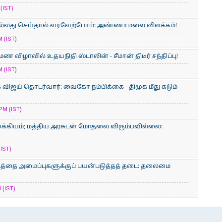
(IST)
 நல்லது செய்தால் வரவேற்போம்: அண்ணாமலை விளக்கம்!
 (IST)
ுமண விழாவில் உதயநிதி ஸ்டாலின் - சீமான் திடீர் சந்திப்பு!
 (IST)
விஜய் தொடர்வார்: வைகோ நம்பிக்கை - திமுக மீது கடும்
PM (IST)
ுக்கியம்; மத்திய அரசுடன் மோதலை விரும்​ப​வில்​லை:
(IST)
படத்தை அமைப்புகளுக்குப் பயன்படுத்தத் தடை: தலைமை
 (IST)