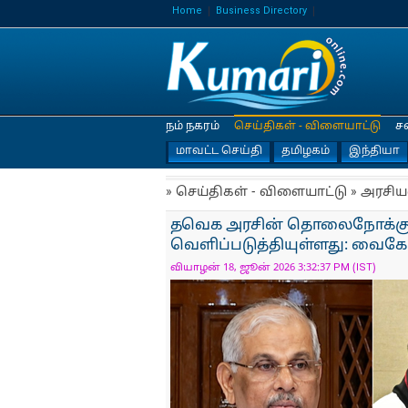
Home
Business Directory
நம் நகரம்
செய்திகள் - விளையாட்டு
ச
மாவட்ட செய்தி
தமிழகம்
இந்தியா
» செய்திகள் - விளையாட்டு » அரசிய
தவெக அரசின் தொலைநோக்கு
வெளிப்படுத்தியுள்ளது: வைகோ
வியாழன் 18, ஜூன் 2026 3:32:37 PM (IST)