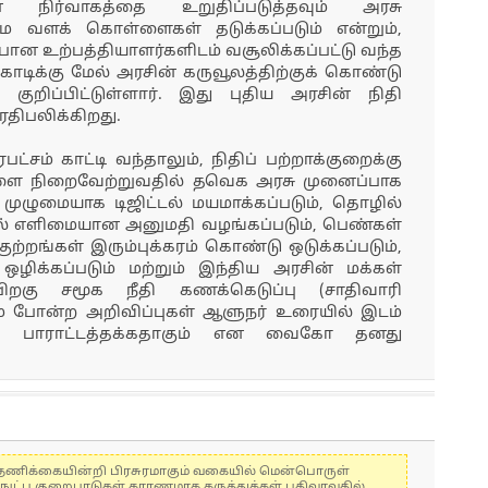
நிர்வாகத்தை உறுதிப்படுத்தவும் அரசு
கனிம வளக் கொள்ளைகள் தடுக்கப்படும் என்றும்,
ான உற்பத்தியாளர்களிடம் வசூலிக்கப்பட்டு வந்த
கோடிக்கு மேல் அரசின் கருவூலத்திற்குக் கொண்டு
 குறிப்பிட்டுள்ளார். இது புதிய அரசின் நிதி
ிபலிக்கிறது.
பட்சம் காட்டி வந்தாலும், நிதிப் பற்றாக்குறைக்கு
திகளை நிறைவேற்றுவதில் தவெக அரசு முனைப்பாக
 முழுமையாக டிஜிட்டல் மயமாக்கப்படும், தொழில்
் எளிமையான அனுமதி வழங்கப்படும், பெண்கள்
ுற்றங்கள் இரும்புக்கரம் கொண்டு ஒடுக்கப்படும்,
ஒழிக்கப்படும் மற்றும் இந்திய அரசின் மக்கள்
ிறகு சமூக நீதி கணக்கெடுப்பு (சாதிவாரி
ம் போன்ற அறிவிப்புகள் ஆளுநர் உரையில் இடம்
ாகப் பாராட்டத்தக்கதாகும் என வைகோ தனது
கள் தணிக்கையின்றி பிரசுரமாகும் வகையில் மென்பொருள்
்நுட்ப குறைபாடுகள் காரணமாக கருத்துக்கள் பதிவாவதில்