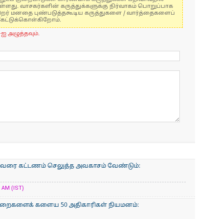
ுள்ளது. வாசகர்களின் கருத்துக்களுக்கு நிர்வாகம் பொறுப்பாக
் பிறர் மனதை புண்படுத்தகூடிய கருத்துகளை / வார்த்தைகளைப்
கேட்டுக்கொள்கிறோம்.
-ஐ அழுத்தவும்.
ரும் வரை கட்டணம் செலுத்த அவகாசம் வேண்டும்:
AM (IST)
ுறைகளைக் களைய 50 அதிகாரிகள் நியமனம்: