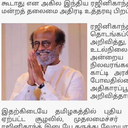
கூடாது என அகில இந்திய ரஜினிகாந்த்
மன்றத் தலைமை அதிரடி உத்தரவு பிறப்
ரஜினிகாந்த
தொடங்கப
அறிவித்
உடல்நி
அன்
நிலவரங்
காட்டி அர
போவத
அதிகாரப்ப
அறிவித்தார
இதற்கிடையே தமிழகத்தில் புதிய 
ஏற்பட்ட சூழலில், முதலமைச்சர் 
ரஜினிகாந்த் இடையே கருத்து வேறுபா