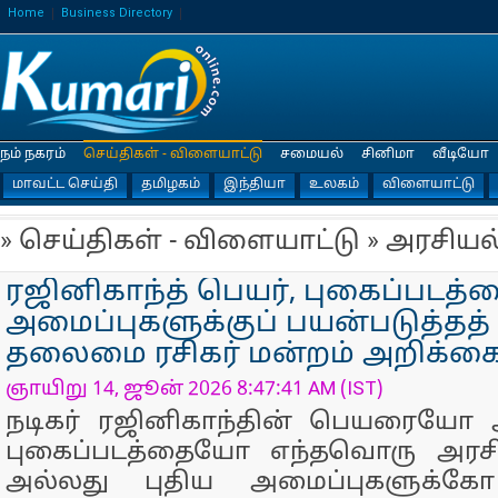
Home
Business Directory
நம் நகரம்
செய்திகள் - விளையாட்டு
சமையல்
சினிமா
வீடியோ
மாவட்ட செய்தி
தமிழகம்
இந்தியா
உலகம்
விளையாட்டு
» செய்திகள் - விளையாட்டு » அரசியல
ரஜினிகாந்த் பெயர், புகைப்படத்
அமைப்புகளுக்குப் பயன்படுத்தத்
தலைமை ரசிகர் மன்றம் அறிக்க
ஞாயிறு 14, ஜூன் 2026 8:47:41 AM (IST)
நடிகர் ரஜினிகாந்தின் பெயரையோ
புகைப்படத்தையோ எந்தவொரு அரசி
அல்லது புதிய அமைப்புகளுக்கோ 