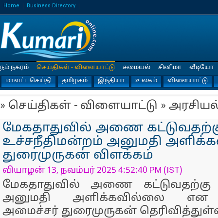
Home
Business Directory
நம் நகரம்
செய்திகள் - விளையாட்டு
சமையல்
சினிமா
வீடியோ
மாவட்ட செய்தி
தமிழகம்
இந்தியா
உலகம்
விளையாட்டு
» செய்திகள் - விளையாட்டு » அரசியல
மேகதாதுவில் அணை கட்டுவதற்க
உச்சநீதிமன்றம் அனுமதி அளிக்க
துரைமுருகன் விளக்கம்
வியாழன் 13, நவம்பர் 2025 4:52:40 PM (IST)
மேகதாதுவில் அணை கட்டுவதற்கு உ
அனுமதி அளிக்கவில்லை என ந
அமைச்சர் துரைமுருகன் தெரிவித்துள்ள