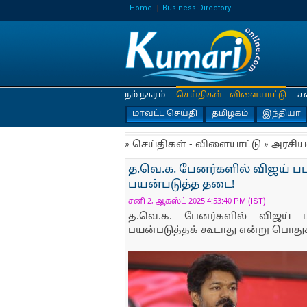
Home
Business Directory
நம் நகரம்
செய்திகள் - விளையாட்டு
ச
மாவட்ட செய்தி
தமிழகம்
இந்தியா
» செய்திகள் - விளையாட்டு » அரசிய
த.வெ.க. பேனர்களில் விஜய் 
பயன்படுத்த தடை!
சனி 2, ஆகஸ்ட் 2025 4:53:40 PM (IST)
த.வெ.க. பேனர்களில் விஜய்
பயன்படுத்தக் கூடாது என்று பொது