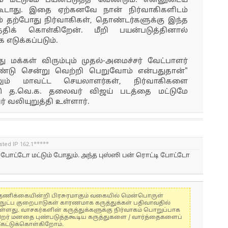
ம் மட்டுமே பயன்படுத்த வேண்டும். என்னுடைய
கூடாது. இதை ஏற்கனவே நான் நிர்வாகிகளிடம்
ும் தற்போது நிர்வாகிகள், தொண்டர்களுக்கு இந்த
த்திக் கொள்கிறேன். மீறி பயன்படுத்தினால்
 எடுக்கப்படும்.
 மக்கள் விரும்பும் முதல்-அமைச்சர் வேட்பாளர்
்டு சென்று வெற்றி பெறுவோம் என்பதுதான்"
ேலும் மாவட்ட செயலாளர்கள், நிர்வாகிகளை
 த.வெ.க. தலைவர் விஜய் படத்தை மட்டுமே
் வலியுறுத்தி உள்ளார்.
sted IP 162.1*****
போட்டோ மட்டும் போதும். அந்த புஸ்ஸி பன் ரொட்டி போட்டோ
கள் தணிக்கையின்றி பிரசுரமாகும் வகையில் மென்பொருள்
்நுட்ப குறைபாடுகள் காரணமாக கருத்துக்கள் பதிவாவதில்
ுள்ளது. வாசகர்களின் கருத்துக்களுக்கு நிர்வாகம் பொறுப்பாக
் பிறர் மனதை புண்படுத்தகூடிய கருத்துகளை / வார்த்தைகளைப்
கேட்டுக்கொள்கிறோம்.