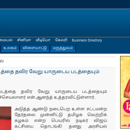
மையல்
சினிமா
வீடியோ
கேலரி
Business Directory
உலகம்
விளையாட்டு
மருத்துவம்
ல்
படத்தை தவிர வேறு யாருடைய படத்தையும்
 படத்தை தவிர வேறு யாருடைய படத்தையும்
ச்செயலாளர் என்.ஆனந்த் உத்தரவிட்டுள்ளார்.
அடுத்த ஆண்டு நடைபெற உள்ள சட்டமன்ற
தேர்தலை முன்னிட்டு தமிழக வெற்றிக்
கழகம் என்ற பெயரில் நடிகர் விஜய்
கட்சியை தொடங்கி தனது அரசியல்