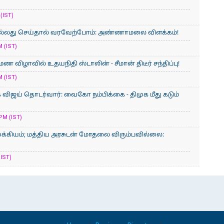
(IST)
 நல்லது செய்தால் வரவேற்போம்: அண்ணாமலை விளக்கம்!
 (IST)
ுமண விழாவில் உதயநிதி ஸ்டாலின் - சீமான் திடீர் சந்திப்பு!
 (IST)
விஜய் தொடர்வார்: வைகோ நம்பிக்கை - திமுக மீது கடும்
PM (IST)
ுக்கியம்; மத்திய அரசுடன் மோதலை விரும்​ப​வில்​லை:
(IST)