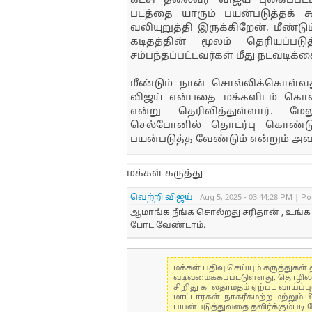
கட்சி தலைவர் விஜய் புகைப்பட
படத்தை யாரும் பயன்படுத்தக் 
வலியுறுத்தி இருக்கிறேன். மீண்ட
கடிதத்தின் மூலம் தெரியப்படு
சம்பந்தப்பட்டவர்கள் மீது நடவடிக்கை
மீண்டும் நான் சொல்லிக்கொள்வது
விஜய் என்பதை மக்களிடம் கொண
என்று தெரிவித்துள்ளார். ம
செல்போனில் தொடர்பு கொண்டு
பயன்படுத்த வேண்டும் என்றும் அவர
மக்கள் கருத்து
வெற்றி விஜய்
Aug 5, 2025 - 03:44:28 PM | Po
ஆமாங்க நீங்க சொல்றது சரிதான் , உங்க 
போட வேண்டாம்.
மக்கள் பதிவு செய்யும் கருத்து
வடிவமைக்கப்பட்டுள்ளது. தொழில
சிறிது காலதாமதம் ஏற்பட வாய்ப்ப
மாட்டார்கள். நாகரீகமற்ற மற்றும
பயன்படுத்துவதை தவிர்க்கும்படி 