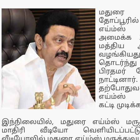
மதுரை
தோப்பூரில
எய்ம்ஸ்
அமைக்க 2
மத்திய அ
வழங்கிய
தொடர்ந்து
பிரதமர் 
நாட்டின
தற்போத
எய்ம்ஸ்
கட்டி முடி
இந்நிலையில், மதுரை எய்ம்ஸ் மர
மாதிரி வீடியோ வெளியிடப்பட்ட
வீடியோவில் மதுரை எய்ம்ஸ் மருத்து