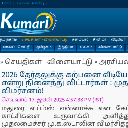
Home
Business Directory
நம் நகரம்
செய்திகள் - விளையாட்டு
சமையல்
சினிமா
வீடியோ
மாவட்ட செய்தி
தமிழகம்
இந்தியா
உலகம்
விளையாட்டு
» செய்திகள் - விளையாட்டு » அரசியல
2026 தேர்தலுக்கு கற்பனை வீடி
என்று நினைத்து விட்டார்கள் : முத
விமர்சனம்!
செவ்வாய் 17, ஜூன் 2025 4:57:38 PM (IST)
மதுரை எய்ம்ஸ் என்னாச்சு என கேட
காட்சிகளை உருவாக்கி அளித்
முதலமைச்சர் மு.க.ஸ்டாலின் விமர்சித்