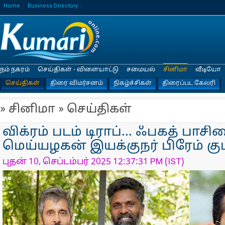
Home
Business Directory
நம் நகரம்
செய்திகள் - விளையாட்டு
சமையல்
சினிமா
வீடியோ
செய்திகள்
திரை விமர்சனம்
நிகழ்ச்சிகள்
திரைப்பட கேலரி
» சினிமா » செய்திகள்
விக்ரம் படம் டிராப்... ஃபகத் பாச
மெய்யழகன் இயக்குநர் பிரேம் கும
புதன் 10, செப்டம்பர் 2025 12:37:31 PM (IST)