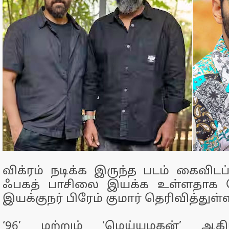
விக்ரம் நடிக்க இருந்த படம் கைவிடப
ஃபகத் பாசிலை இயக்க உள்ளதாக 
இயக்குநர் பிரேம் குமார் தெரிவித்துள்ள
‘96’ மற்றும் ‘மெய்யழகன்’ ஆக