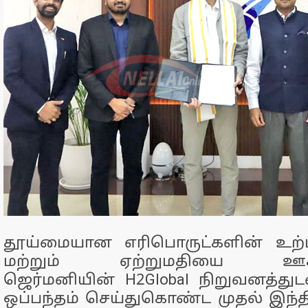
தூய்மையான எரிபொருட்களின் உற்பத
மற்றும் ஏற்றுமதியை ஊக்கு
ஜெர்மனியின் H2Global நிறுவனத்துடன
ஒப்பந்தம் செய்துகொண்ட முதல் இந்த