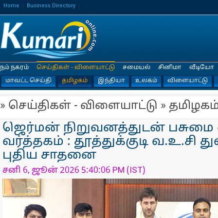
Home
Business Directory
நம் நகரம்
செய்திகள் - விளையாட்டு
சமையல்
சினிமா
வீடியோ
மாவட்ட செய்தி
தமிழகம்
இந்தியா
உலகம்
விளையாட்டு
» செய்திகள் - விளையாட்டு » தமிழகம
ஜெர்மன் நிறுவனத்துடன் பசுமை 
வர்த்தகம் : தூத்துக்குடி வ.உ.சி 
புதிய சாதனை
சனி 6, ஜூன் 2026 5:40:06 PM (IST)