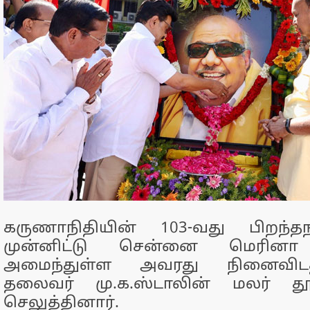
கருணாநிதியின் 103-வது பிறந்
முன்னிட்டு சென்னை மெரினா 
அமைந்துள்ள அவரது நினைவிடத்த
தலைவர் மு.க.ஸ்டாலின் மலர் த
செலுத்தினார்.