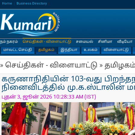
Home
Business Directory
நம் நகரம்
செய்திகள் - விளையாட்டு
சமையல்
சினிமா
வீடியோ
மாவட்ட செய்தி
தமிழகம்
இந்தியா
உலகம்
விளையாட்டு
» செய்திகள் - விளையாட்டு » தமிழகம
கருணாநிதியின் 103-வது பிறந்தந
நினைவிடத்தில் மு.க.ஸ்டாலின் 
புதன் 3, ஜூன் 2026 10:28:33 AM (IST)