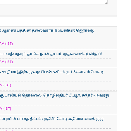
நல ஆணையத்தின் தலைவராக ஃபெலிக்ஸ் ஜெரால்டு
AM (IST)
வமானத்தையும் தாங்க நான் தயார்: முதலமைச்சர் விஜய்!
AM (IST)
் கூறி மாந்திரீக பூஜை: பெண்ணிடம் ரூ.1.54 லட்சம் மோசடி
M (IST)
கு பாலியல் தொல்லை: தொழிலதிபர் பி.ஆர். சுந்தர் - அவரது
M (IST)
 அகல ரயில் பாதை திட்டம் : ரூ.2.51 கோடி ஆலோசனைக் குழு