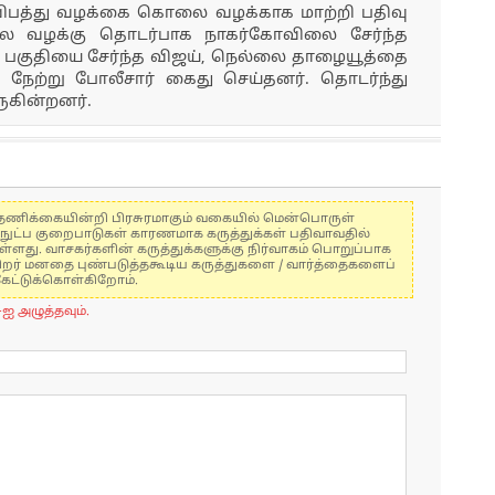
விபத்து வழக்கை கொலை வழக்காக மாற்றி பதிவு
ை வழக்கு தொடர்பாக நாகர்கோவிலை சேர்ந்த
 பகுதியை சேர்ந்த விஜய், நெல்லை தாழையூத்தை
நேற்று போலீசார் கைது செய்தனர். தொடர்ந்து
ுகின்றனர்.
கள் தணிக்கையின்றி பிரசுரமாகும் வகையில் மென்பொருள்
்நுட்ப குறைபாடுகள் காரணமாக கருத்துக்கள் பதிவாவதில்
ுள்ளது. வாசகர்களின் கருத்துக்களுக்கு நிர்வாகம் பொறுப்பாக
் பிறர் மனதை புண்படுத்தகூடிய கருத்துகளை / வார்த்தைகளைப்
கேட்டுக்கொள்கிறோம்.
-ஐ அழுத்தவும்.