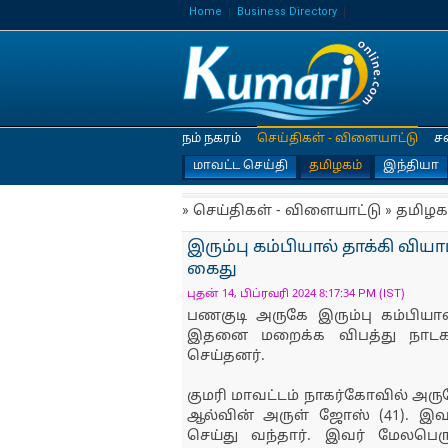
Home
Business Directory
நம் நகரம்
செய்திகள் - விளையாட்டு
ச
மாவட்ட செய்தி
தமிழகம்
இந்தியா
» செய்திகள் - விளையாட்டு » தமிழக
இரும்பு கம்பியால் தாக்கி வி
கைது
புதன் 14, பிப்ரவரி 2024 8:17:34 PM (IST)
பணகுடி அருகே இரும்பு கம்பியால
இதனை மறைக்க விபத்து நாடக
செய்தனர்.
குமரி மாவட்டம் நாகர்கோவில் அர
ஆல்வின் அருள் ஜோஸ் (41). இவ
செய்து வந்தார். இவர் மேலப