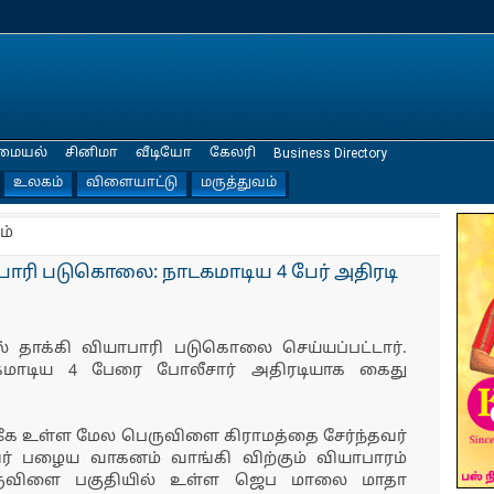
மையல்
சினிமா
வீடியோ
கேலரி
Business Directory
உலகம்
விளையாட்டு
மருத்துவம்
ம்
யாபாரி படுகொலை: நாடகமாடிய 4 பேர் அதிரடி
் தாக்கி வியாபாரி படுகொலை செய்யப்பட்டார்.
மாடிய 4 பேரை போலீசார் அதிரடியாக கைது
ுகே உள்ள மேல பெருவிளை கிராமத்தை சேர்ந்தவர்
ர் பழைய வாகனம் வாங்கி விற்கும் வியாபாரம்
ெருவிளை பகுதியில் உள்ள ஜெப மாலை மாதா