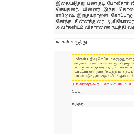
இதையடுத்து பணகுடி போலீசார் 
செய்தனர். பின்னர் இந்த கொல
ராஜேஷ், இருதயராஜன், கோட்டாறு
சேர்ந்த சின்னத்துரை ஆகியோரை 
அவர்களிடம் விசாரணை நடத்தி வர
மக்கள் கருத்து
மக்கள் பதிவு செய்யும் கருத்து
வடிவமைக்கப்பட்டுள்ளது. தொழில
சிறிது காலதாமதம் ஏற்பட வாய்ப்ப
மாட்டார்கள். நாகரீகமற்ற மற்றும
பயன்படுத்துவதை தவிர்க்கும்படி 
ஆங்கிலத்தில் தட்டச்சு செய்ய Ctrl+G 
பெயர்:
கருத்து: