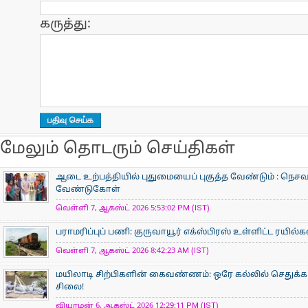
கருத்து:
மேலும் தொடரும் செய்திகள்
ஆடை உற்பத்தியில் புதுமையைப் புகுத்த வேண்டும் : நெசவா
வேண்டுகோள்
வெள்ளி 7, ஆகஸ்ட் 2026 5:53:02 PM (IST)
பராமரிப்புப் பணி: குருவாயூர் எக்ஸ்பிரஸ் உள்ளிட்ட ரயில்
வெள்ளி 7, ஆகஸ்ட் 2026 8:42:23 AM (IST)
மயிலாடி சிற்பிகளின் கைவண்ணம்: ஒரே கல்லில் செதுக்கப
சிலை!
வியாழன் 6, ஆகஸ்ட் 2026 12:29:11 PM (IST)