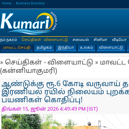
Home
Business Directory
நம் நகரம்
செய்திகள் - விளையாட்டு
சமையல்
சினிமா
வீடியோ
மாவட்ட செய்தி
தமிழகம்
இந்தியா
உலகம்
விளையாட்டு
» செய்திகள் - விளையாட்டு » மாவட்ட
(கன்னியாகுமரி)
ஆண்டுக்கு ரூ.6 கோடி வருவாய் த
இரணியல் ரயில் நிலையம் புறக்க
பயணிகள் கொதிப்பு!
திங்கள் 15, ஜூன் 2026 4:49:49 PM (IST)