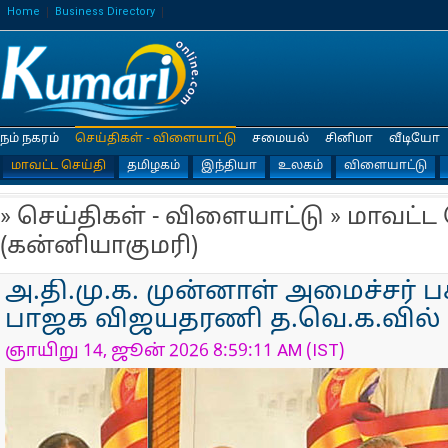
Home
Business Directory
நம் நகரம்
செய்திகள் - விளையாட்டு
சமையல்
சினிமா
வீடியோ
மாவட்ட செய்தி
தமிழகம்
இந்தியா
உலகம்
விளையாட்டு
» செய்திகள் - விளையாட்டு » மாவட்ட
(கன்னியாகுமரி)
அ.தி.மு.க. முன்னாள் அமைச்சர் ப
பாஜக விஜயதரணி த.வெ.க.வில் ஐ
ஞாயிறு 14, ஜூன் 2026 8:59:11 AM (IST)