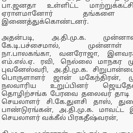
பா.ஜனதா உள்ளிட்ட மாற்றுக்கட்
ஏராளமானோர் தங்களை த.
இணைத்துக்கொண்டனர்.
அதன்படி, அ.தி.மு.க. முன்னா
கே.டி.பச்சைமால், முன்னாள் 
நா.பாலகங்கா, வனரோஜா, இளவரச
எம்.எல்.ஏ. ரவி, நெல்லை மாநகர ம
புவனேஸ்வரி, அ.தி.மு.க. சிறுபான்ம
பொருளாளர் ஜான் மகேந்திரன், ம
நலவாரிய உறுப்பினர் ஜெயத
தொழிற்சங்க பேரவை தலைவர் தாடி
செயலாளர் சி.கே.துளசி தாஸ், த
பாண்டுரங்கன், அ.தி.மு.க. மாவட
செயலாளர் வக்கீல் பிரகதீஷ்வரன்,