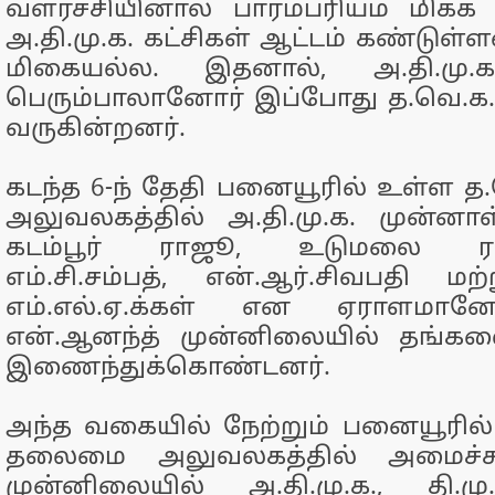
வளர்ச்சியினால் பாரம்பரியம் மிக்க த
அ.தி.மு.க. கட்சிகள் ஆட்டம் கண்டுள
மிகையல்ல. இதனால், அ.தி.மு.க.
பெரும்பாலானோர் இப்போது த.வெ.க
வருகின்றனர்.
கடந்த 6-ந் தேதி பனையூரில் உள்ள
அலுவலகத்தில் அ.தி.மு.க. முன்னா
கடம்பூர் ராஜூ, உடுமலை ராத
எம்.சி.சம்பத், என்.ஆர்.சிவபதி மற
எம்.எல்.ஏ.க்கள் என ஏராளமான
என்.ஆனந்த் முன்னிலையில் தங்கள
இணைந்துக்கொண்டனர்.
அந்த வகையில் நேற்றும் பனையூரில
தலைமை அலுவலகத்தில் அமைச்சர
முன்னிலையில் அ.தி.மு.க., தி.மு.