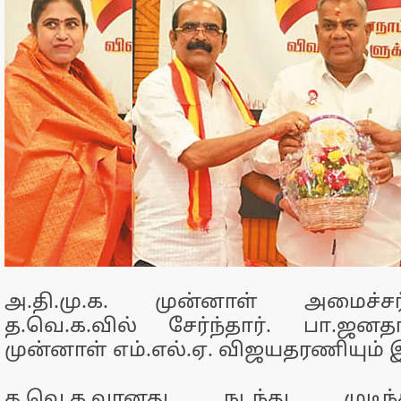
அ.தி.மு.க. முன்னாள் அமைச்ச
த.வெ.க.வில் சேர்ந்தார். பா.ஜனத
முன்னாள் எம்.எல்.ஏ. விஜயதரணியும்
த.வெ.க.வானது நடந்து முடிந