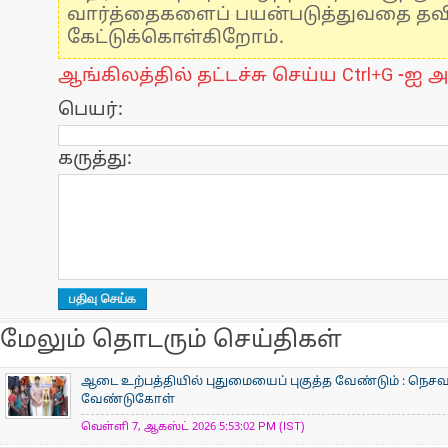
வார்த்தைகளைப் பயன்படுத்துவதை தவிர்
கேட்டுக்கொள்கிறோம்.
ஆங்கிலத்தில் தட்டச்சு செய்ய Ctrl+G -ஐ அ
பெயர்:
கருத்து:
மேலும் தொடரும் செய்திகள்
ஆடை உற்பத்தியில் புதுமையைப் புகுத்த வேண்டும் : நெசவா
வேண்டுகோள்
வெள்ளி 7, ஆகஸ்ட் 2026 5:53:02 PM (IST)