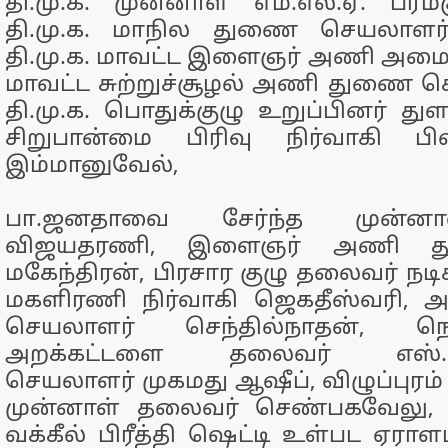
தி.மு.க. முன்னாள் எம்.எல்.ஏ. பரமக
தி.மு.க. மாநில துணை செயலாளர்
தி.மு.க. மாவட்ட இளைஞர் அணி அமை
மாவட்ட சுற்றுச்சூழல் அணி துணை செ
தி.மு.க. பொதுக்குழு உறுப்பினர் துளச
சிறுபான்மை பிரிவு நிர்வாகி 
இம்மானுவேல்,
பா.ஜனதாவை சேர்ந்த முன்னாள்
விஜயதரணி, இளைஞர் அணி து
மகேந்திரன், பிரசார குழு தலைவர் நடிகர்
மகளிரணி நிர்வாகி ஜெகதீஸ்வரி, அ.
செயலாளர் செந்தில்நாதன், 
அறக்கட்டளை தலைவர் எஸ்.எம்.
செயலாளர் முகமது ஆஷீப், விழுப்புரம் 
முன்னாள் தலைவர் செண்பகவேலு, சுப
வக்கீல் பிரீத்தி ஷெட்டி உள்பட ஏரா