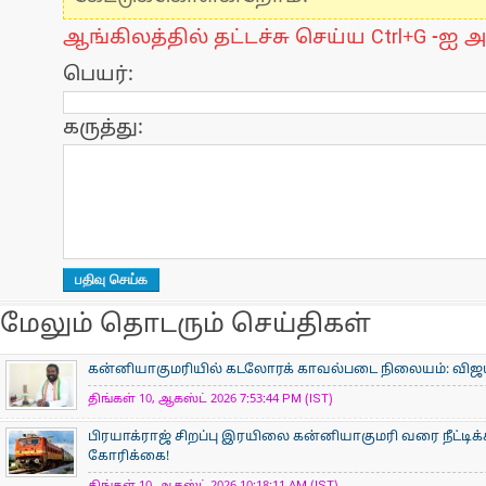
ஆங்கிலத்தில் தட்டச்சு செய்ய Ctrl+G -ஐ அ
பெயர்:
கருத்து:
மேலும் தொடரும் செய்திகள்
கன்னியாகுமரியில் கடலோரக் காவல்படை நிலையம்: விஜய் வச
திங்கள் 10, ஆகஸ்ட் 2026 7:53:44 PM (IST)
பிரயாக்ராஜ் சிறப்பு இரயிலை கன்னியாகுமரி வரை நீட்டி
கோரிக்கை!