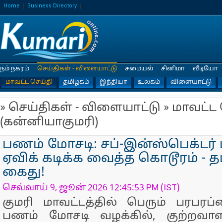
Home
Business Directory
நம் நகரம்
செய்திகள் - விளையாட்டு
சமையல்
சினிமா
வீடியோ
மாவட்ட செய்தி
தமிழகம்
இந்தியா
உலகம்
விளையாட்டு
» செய்திகள் - விளையாட்டு » மாவட்ட
(கன்னியாகுமரி)
பணம் மோசடி: சப்-இன்ஸ்பெக்டர்
ஏவிக் கடிக்க வைத்த கொடூரம் - த
கைது!
செவ்வாய் 9, ஜூன் 2026 12:45:53 PM (IST)
குமரி மாவட்டத்தில் பெரும் பரபரப்
பணம் மோசடி வழக்கில், குற்றவா