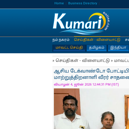
Home
Business Directory
நம் நகரம்
செய்திகள் - விளையாட்டு
ச
மாவட்ட செய்தி
தமிழகம்
இந்தியா
» செய்திகள் - விளையாட்டு » மாவட்
ஆசிய டேக்வாண்டோ போட்டியில்
மாற்றுத்திறனாளி வீரர் சாதன
வியாழன் 4, ஜூன் 2026 12:44:31 PM (IST)