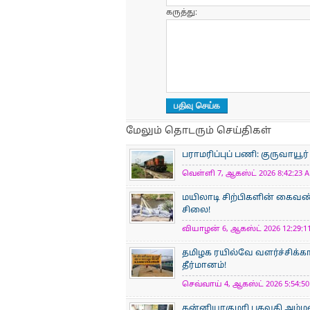
கருத்து:
மேலும் தொடரும் செய்திகள்
பராமரிப்புப் பணி: குருவாயூர
வெள்ளி 7, ஆகஸ்ட் 2026 8:42:23 A
மயிலாடி சிற்பிகளின் கைவண்
சிலை!
வியாழன் 6, ஆகஸ்ட் 2026 12:29:11
தமிழக ரயில்வே வளர்ச்சிக்
தீர்மானம்!
செவ்வாய் 4, ஆகஸ்ட் 2026 5:54:50
கன்னியாகுமரி பகவதி அம்ம