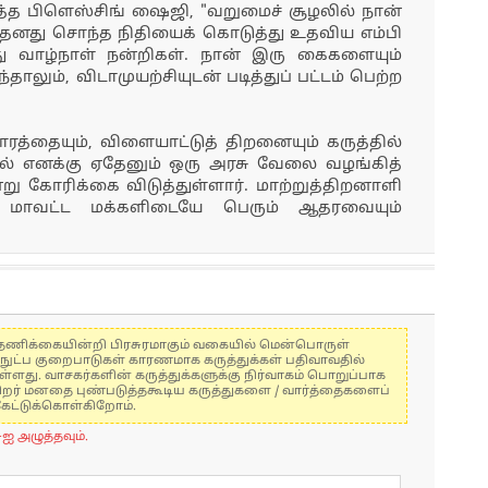
ித்த பிளெஸ்சிங் ஷைஜி, "வறுமைச் சூழலில் நான்
த் தனது சொந்த நிதியைக் கொடுத்து உதவிய எம்பி
து வாழ்நாள் நன்றிகள். நான் இரு கைகளையும்
ாலும், விடாமுயற்சியுடன் படித்துப் பட்டம் பெற்ற
த்தையும், விளையாட்டுத் திறனையும் கருத்தில்
ல் எனக்கு ஏதேனும் ஒரு அரசு வேலை வழங்கித்
ு கோரிக்கை விடுத்துள்ளார். மாற்றுத்திறனாளி
 மாவட்ட மக்களிடையே பெரும் ஆதரவையும்
கள் தணிக்கையின்றி பிரசுரமாகும் வகையில் மென்பொருள்
்நுட்ப குறைபாடுகள் காரணமாக கருத்துக்கள் பதிவாவதில்
ுள்ளது. வாசகர்களின் கருத்துக்களுக்கு நிர்வாகம் பொறுப்பாக
் பிறர் மனதை புண்படுத்தகூடிய கருத்துகளை / வார்த்தைகளைப்
கேட்டுக்கொள்கிறோம்.
-ஐ அழுத்தவும்.