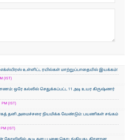
் எக்ஸ்பிரஸ் உள்ளிட்ட ரயில்கள் மாற்றுப்பாதையில் இயக்கம்!
M (IST)
ணம்: ஒரே கல்லில் செதுக்கப்பட்ட 11 அடி உயர கிருஷ்ணர்
 PM (IST)
காகத் தனி அமைச்சரை நியமிக்க வேண்டும்: பயணிகள் சங்கம்
 PM (IST)
ன் கோவிலில் ஆடி களப பூஜை தொடங்கியது- திரளான