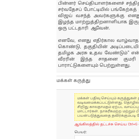
பின்னர் செய்தியாளர்களைச் சந்த
சர்வதேசப் போட்டியில் பங்கேற்க
விஜய் வசந்த் அவர்களுக்கு என
இழந்த மாற்றுத்திறனாளியாக இருந்த
ஒரு பட்டதாரி ஆவேன்.
எனவே, எனது எதிர்கால வாழ்வாதார
கொண்டு, தகுதியின் அடிப்படையி
தமிழக அரசு உதவ வேண்டும்" என்ற
வீரரின் இந்த சாதனை குமரி
பாராட்டுகளையும் பெற்றுள்ளது.
மக்கள் கருத்து
மக்கள் பதிவு செய்யும் கருத்து
வடிவமைக்கப்பட்டுள்ளது. தொழில
சிறிது காலதாமதம் ஏற்பட வாய்ப்ப
மாட்டார்கள். நாகரீகமற்ற மற்றும
பயன்படுத்துவதை தவிர்க்கும்படி 
ஆங்கிலத்தில் தட்டச்சு செய்ய Ctrl+G 
பெயர்: