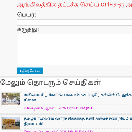
ஆங்கிலத்தில் தட்டச்சு செய்ய Ctrl+G -ஐ அ
பெயர்:
கருத்து:
மேலும் தொடரும் செய்திகள்
மயிலாடி சிற்பிகளின் கைவண்ணம்: ஒரே கல்லில் செதுக்கப
சிலை!
வியாழன் 6, ஆகஸ்ட் 2026 12:29:11 PM (IST)
தமிழக ரயில்வே வளர்ச்சிக்காகத் தனி அமைச்சரை நியமிக
தீர்மானம்!