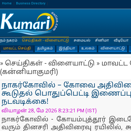
Home
Business Directory
நம் நகரம்
செய்திகள் - விளையாட்டு
சமையல்
சினிமா
வீடியோ
மாவட்ட செய்தி
தமிழகம்
இந்தியா
உலகம்
விளையாட்டு
» செய்திகள் - விளையாட்டு » மாவட்ட
(கன்னியாகுமரி)
நாகர்கோவில் – கோவை அதிவிரை
கூடுதல் பொதுப்பெட்டி இணைப்பு
நடவடிக்கை!
வியாழன் 28, மே 2026 8:23:21 PM (IST)
நாகர்கோவில் - கோயம்புத்தூர் இடைய
வரும் தினசரி அதிவிரைவு ரயிலில், க