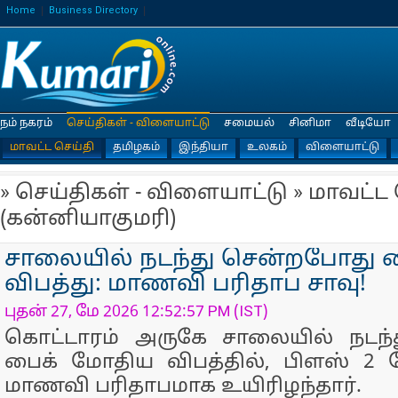
Home
Business Directory
நம் நகரம்
செய்திகள் - விளையாட்டு
சமையல்
சினிமா
வீடியோ
மாவட்ட செய்தி
தமிழகம்
இந்தியா
உலகம்
விளையாட்டு
» செய்திகள் - விளையாட்டு » மாவட்ட
(கன்னியாகுமரி)
சாலையில் நடந்து சென்றபோது ப
விபத்து: மாணவி பரிதாப சாவு!
புதன் 27, மே 2026 12:52:57 PM (IST)
கொட்டாரம் அருகே சாலையில் நடந்
பைக் மோதிய விபத்தில், பிளஸ் 2 தே
மாணவி பரிதாபமாக உயிரிழந்தார்.