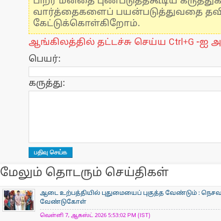
பிறர் மனதை புண்படுத்தகூடிய கருத்து
வார்த்தைகளைப் பயன்படுத்துவதை தவிர்
கேட்டுக்கொள்கிறோம்.
ஆங்கிலத்தில் தட்டச்சு செய்ய Ctrl+G -ஐ அ
பெயர்:
கருத்து:
மேலும் தொடரும் செய்திகள்
ஆடை உற்பத்தியில் புதுமையைப் புகுத்த வேண்டும் : நெசவா
வேண்டுகோள்
வெள்ளி 7, ஆகஸ்ட் 2026 5:53:02 PM (IST)