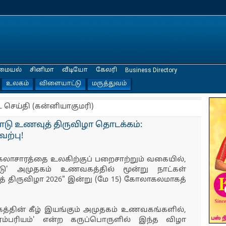
மையல்
சினிமா
வீடியோ
கேலரி
Business Directory
உலகம்
விளையாட்டு
மருத்துவம்
ட செய்தி (கன்னியாகுமரி)
ாடு உணவுத் திருவிழா தொடக்கம்:
ற்பு!
கலாசாரத்தை உலகிற்குப் பறைசாற்றும் வகையில்,
நாடு' அமுதகம் உணவகத்தில் மூன்று நாட்கள்
 திருவிழா 2026" இன்று (மே 15) கோலாகலமாகத்
கழகத்தின் கீழ் இயங்கும் அமுதகம் உணவகங்களில்,
ரம்பரியம்' என்ற கருப்பொருளில் இந்த விழா