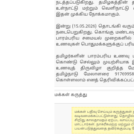
நடத்தப்படுகிறது. தமிழகத்த
உள்நாட்டு மற்றும் வெளிநாட்டு 
இதன் முக்கிய நோக்கமாகும்.
இன்று (15.05.2026) தொடங்கி வரும
நடைபெறுகிறது. கொங்கு மண்டலத
பாரம்பரிய சமையல் முறைகளில் 
உணவுகள் பொதுமக்களுக்குப் பரி
தமிழர்களின் பாரம்பரிய உணவு ம
கொண்டு செல்லும் முயற்சியாக இந
உணவுத் திருவிழா குறித்த மே
தமிழ்நாடு மேலாளரை 917699
கொள்ளலாம் எனத் தெரிவிக்கப்பட்ட
மக்கள் கருத்து
மக்கள் பதிவு செய்யும் கருத்து
வடிவமைக்கப்பட்டுள்ளது. தொழில
சிறிது காலதாமதம் ஏற்பட வாய்ப்ப
மாட்டார்கள். நாகரீகமற்ற மற்றும
பயன்படுத்துவதை தவிர்க்கும்படி 