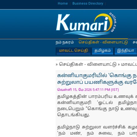
Home
Business Directory
நம் நகரம்
செய்திகள் - விளையாட்டு
ச
மாவட்ட செய்தி
தமிழகம்
இந்தியா
» செய்திகள் - விளையாட்டு » மாவட்
கன்னியாகுமரியில் 'கொங்கு ந
சுற்றுலாப் பயணிகளுக்கு வரவே
வெள்ளி 15, மே 2026 5:47:11 PM (IST)
தமிழகத்தின் பாரம்பரிய உணவுக் 
கன்னியாகுமரி 'ஓட்டல் தமிழ்
நடைபெறும் "கொங்கு நாடு உணவுத்
தொடங்கியது.
தமிழ்நாடு சுற்றுலா வளர்ச்சிக் 
'நம் மண், நம் சுவை, நம் பா