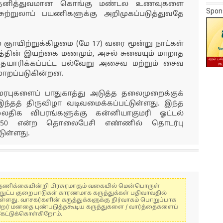
ின் தனித்துவமான கொங்கு மண்டல உணவுகளை
Spon
சுற்றுலாப் பயணிகளுக்கு அறிமுகப்படுத்துவதே
் ஞாயிற்றுக்கிழமை (மே 17) வரை மூன்று நாட்கள்
்தின் இயற்கை மணமும், அசல் சுவையும் மாறாத
தயாரிக்கப்பட்ட பல்வேறு அசைவ மற்றும் சைவ
மாறப்படுகின்றன.
ரபுகளைப் பாதுகாத்து அடுத்த தலைமுறைக்குக்
்தத் திருவிழா வடிவமைக்கப்பட்டுள்ளது. இந்த
லதிக விபரங்களுக்கு கன்னியாகுமரி ஓட்டல்
5850 என்ற தொலைபேசி எண்ணில் தொடர்பு
ுள்ளது.
கள் தணிக்கையின்றி பிரசுரமாகும் வகையில் மென்பொருள்
்நுட்ப குறைபாடுகள் காரணமாக கருத்துக்கள் பதிவாவதில்
ுள்ளது. வாசகர்களின் கருத்துக்களுக்கு நிர்வாகம் பொறுப்பாக
் பிறர் மனதை புண்படுத்தகூடிய கருத்துகளை / வார்த்தைகளைப்
கேட்டுக்கொள்கிறோம்.