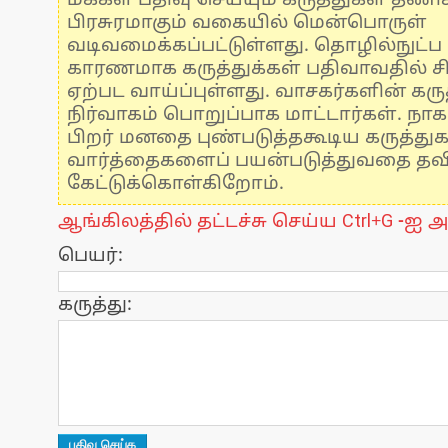
மக்கள் பதிவு செய்யும் கருத்துகள் தண
பிரசுரமாகும் வகையில் மென்பொருள்
வடிவமைக்கப்பட்டுள்ளது. தொழில்நுட்
காரணமாக கருத்துக்கள் பதிவாவதில் ச
ஏற்பட வாய்ப்புள்ளது. வாசகர்களின் கருத
நிர்வாகம் பொறுப்பாக மாட்டார்கள். நாக
பிறர் மனதை புண்படுத்தகூடிய கருத்து
வார்த்தைகளைப் பயன்படுத்துவதை தவிர்
கேட்டுக்கொள்கிறோம்.
ஆங்கிலத்தில் தட்டச்சு செய்ய Ctrl+G -ஐ அ
பெயர்:
கருத்து: