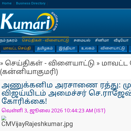
Home
Business Directory
நம் நகரம்
செய்திகள் - விளையாட்டு
சமையல்
சினிமா
வீடியோ
மாவட்ட செய்தி
தமிழகம்
இந்தியா
உலகம்
விளையாட்டு
» செய்திகள் - விளையாட்டு » மாவட்ட
(கன்னியாகுமரி)
அணுக்கனிம அரசாணை ரத்து: மு
விஜய்யிடம் அமைச்சர் செ.ராஜேஷ
கோரிக்கை!
வெள்ளி 3, ஜூலை 2026 10:44:23 AM (IST)