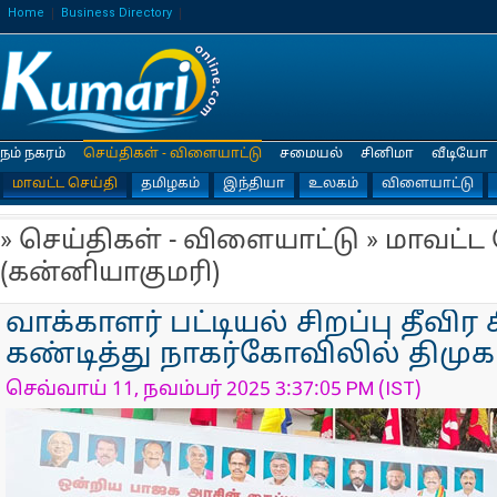
Home
Business Directory
நம் நகரம்
செய்திகள் - விளையாட்டு
சமையல்
சினிமா
வீடியோ
மாவட்ட செய்தி
தமிழகம்
இந்தியா
உலகம்
விளையாட்டு
» செய்திகள் - விளையாட்டு » மாவட்ட
(கன்னியாகுமரி)
வாக்காளர் பட்டியல் சிறப்பு தீவிர
கண்டித்து நாகர்கோவிலில் திமுக 
செவ்வாய் 11, நவம்பர் 2025 3:37:05 PM (IST)