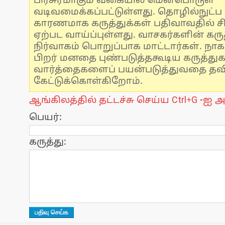
பிரசுரமாகும் வகையில் மென்பொருள்
வடிவமைக்கப்பட்டுள்ளது. தொழில்நுட்
காரணமாக கருத்துக்கள் பதிவாவதில் ச
ஏற்பட வாய்ப்புள்ளது. வாசகர்களின் கருத
நிர்வாகம் பொறுப்பாக மாட்டார்கள். நாக
பிறர் மனதை புண்படுத்தகூடிய கருத்து
வார்த்தைகளைப் பயன்படுத்துவதை தவிர்
கேட்டுக்கொள்கிறோம்.
ஆங்கிலத்தில் தட்டச்சு செய்ய Ctrl+G -ஐ அ
பெயர்:
கருத்து: