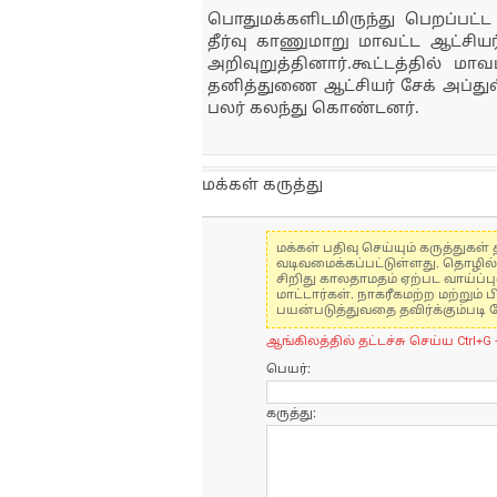
பொதுமக்களிடமிருந்து பெறப்பட்
தீர்வு காணுமாறு மாவட்ட ஆட்சிய
அறிவுறுத்தினார்.கூட்டத்தில் ம
தனித்துணை ஆட்சியர் சேக் அப்து
பலர் கலந்து கொண்டனர்.
மக்கள் கருத்து
மக்கள் பதிவு செய்யும் கருத்து
வடிவமைக்கப்பட்டுள்ளது. தொழில
சிறிது காலதாமதம் ஏற்பட வாய்ப்ப
மாட்டார்கள். நாகரீகமற்ற மற்றும
பயன்படுத்துவதை தவிர்க்கும்படி 
ஆங்கிலத்தில் தட்டச்சு செய்ய Ctrl+G 
பெயர்:
கருத்து: