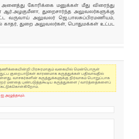
ட அனைத்து கோரிக்கை மனுக்கள் மீது விரைந்து
ர் ஆர்.அழகுமீனா, துறைசார்ந்த அலுவலர்களுக்கு
ாவட்ட வருவாய் அலுவலர் ஜெ.பாலசுப்பிரமணியம்,
ல் காதர், துறை அலுவலர்கள், பொதுமக்கள் உட்பட
கள் தணிக்கையின்றி பிரசுரமாகும் வகையில் மென்பொருள்
்நுட்ப குறைபாடுகள் காரணமாக கருத்துக்கள் பதிவாவதில்
ுள்ளது. வாசகர்களின் கருத்துக்களுக்கு நிர்வாகம் பொறுப்பாக
் பிறர் மனதை புண்படுத்தகூடிய கருத்துகளை / வார்த்தைகளைப்
கேட்டுக்கொள்கிறோம்.
-ஐ அழுத்தவும்.