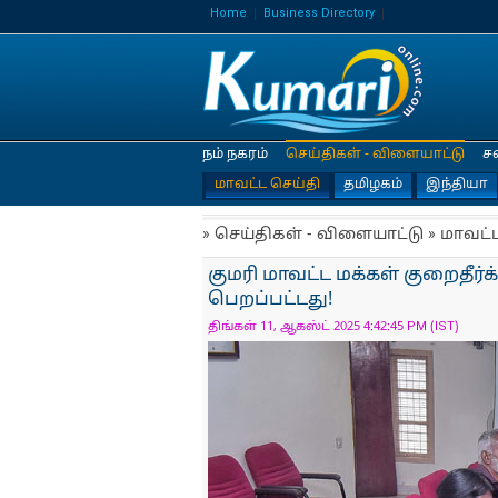
Home
Business Directory
நம் நகரம்
செய்திகள் - விளையாட்டு
ச
மாவட்ட செய்தி
தமிழகம்
இந்தியா
» செய்திகள் - விளையாட்டு » மாவட்
குமரி மாவட்ட மக்கள் குறைதீர்க
பெறப்பட்டது!
திங்கள் 11, ஆகஸ்ட் 2025 4:42:45 PM (IST)