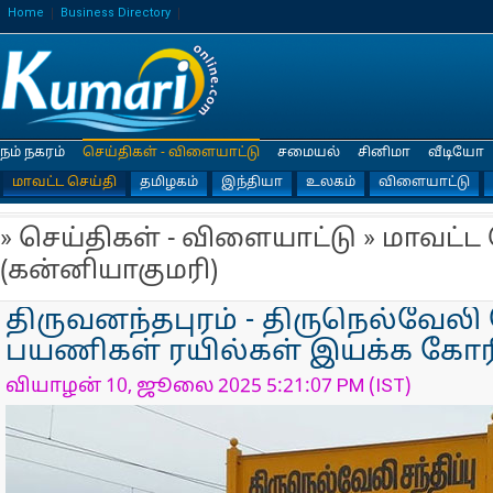
Home
Business Directory
நம் நகரம்
செய்திகள் - விளையாட்டு
சமையல்
சினிமா
வீடியோ
மாவட்ட செய்தி
தமிழகம்
இந்தியா
உலகம்
விளையாட்டு
» செய்திகள் - விளையாட்டு » மாவட்ட
(கன்னியாகுமரி)
திருவனந்தபுரம் - திருநெல்வேலி 
பயணிகள் ரயில்கள் இயக்க கோர
வியாழன் 10, ஜூலை 2025 5:21:07 PM (IST)