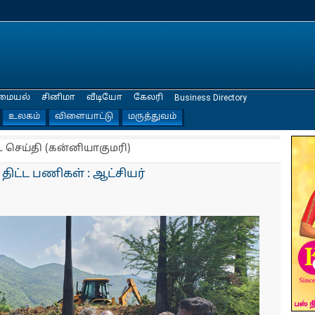
மையல்
சினிமா
வீடியோ
கேலரி
Business Directory
உலகம்
விளையாட்டு
மருத்துவம்
ட செய்தி (கன்னியாகுமரி)
திட்ட பணிகள் : ஆட்சியர்