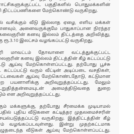
ராட்சிகளுக்குட்பட்ட பகுதிகளில் பொதுமக்களின்
ி திட்டப்பணிகளை மேற்கொண்டு வருகிறது.
் வசிக்கும் வீடு இல்லாத ஏழை, எளிய மக்கள்
 எனவும், அனைவருக்குமே பாதுகாப்பான நிரந்தர
க கலைஞரின் கனவு இல்லம் திட்டத்தை அறிவித்து,
ு ரூ.3.10 இலட்சம் வழங்கப்பட்டு வருகிறது.
ரி மாவட்டம் தோவாளை வட்டத்துக்குட்பட்ட
ஞரின் கனவு இல்லம் திட்டத்தின் கீழ் கட்டப்பட்டு
்டு ஆய்வு மேற்கொள்ளப்பட்டது. தற்போது பூச்சு
ட்டப்பட்டு வரும் வீட்டின் அடிப்படை வசதிகள்,
ிட்டவைகள் ஆய்வு மேற்கொண்டதோடு, கட்டுமான
பயனாளிக்கு அறிவுறுத்தப்பட்டது. மேலும்
ுதித்தன்மையுடன் அமைத்திடுவதை துறை
் என அறிவுறுத்தப்பட்டது.
ும் மக்களுக்கு, தற்போது சீரமைக்க முடியாமல்
பதில் புதிய வீடுகளை கட்டித்தர முதலமைச்சரின்
யல்படுத்தப்பட்டு வருகிறது. இத்திட்டத்தின் கீழ்
ம் வழங்கப்படவுள்ளது. இன்று முதற்கட்டமாக
ழுதடைந்த வீடுகள் ஆய்வு மேற்கொள்ளப்பட்டது.