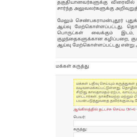
தகுதியானவர்களுக்கு விரைவில
சார்ந்த அலுவலர்களுக்கு அறிவுறுத்
மேலும் செண்பகராமன்புதூர் புதுக
ஆய்வு மேற்கொள்ளப்பட்டது. தொடர
பொருட்கள் வைக்கும் இடம்
குழந்தைகளுக்கான கழிப்பறை, குடி
ஆய்வு மேற்கொள்ளப்பட்டது என்று ஆ
மக்கள் கருத்து
மக்கள் பதிவு செய்யும் கருத்து
வடிவமைக்கப்பட்டுள்ளது. தொழில
சிறிது காலதாமதம் ஏற்பட வாய்ப்ப
மாட்டார்கள். நாகரீகமற்ற மற்றும
பயன்படுத்துவதை தவிர்க்கும்படி 
ஆங்கிலத்தில் தட்டச்சு செய்ய Ctrl+G 
பெயர்:
கருத்து: