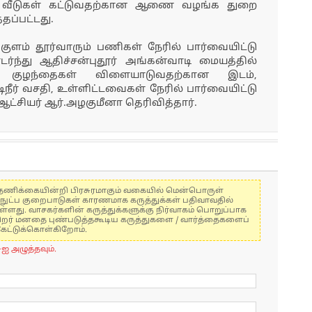
் வீடுகள் கட்டுவதற்கான ஆணை வழங்க துறை
தப்பட்டது.
்குளம் தூர்வாரும் பணிகள் நேரில் பார்வையிட்டு
்ந்து ஆதிச்சன்புதூர் அங்கன்வாடி மையத்தில்
, குழந்தைகள் விளையாடுவதற்கான இடம்,
நீர் வசதி, உள்ளிட்டவைகள் நேரில் பார்வையிட்டு
ட்சியர் ஆர்.அழகுமீனா தெரிவித்தார்.
கள் தணிக்கையின்றி பிரசுரமாகும் வகையில் மென்பொருள்
்நுட்ப குறைபாடுகள் காரணமாக கருத்துக்கள் பதிவாவதில்
ுள்ளது. வாசகர்களின் கருத்துக்களுக்கு நிர்வாகம் பொறுப்பாக
் பிறர் மனதை புண்படுத்தகூடிய கருத்துகளை / வார்த்தைகளைப்
கேட்டுக்கொள்கிறோம்.
-ஐ அழுத்தவும்.