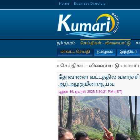
Home
Business Directory
நம் நகரம்
செய்திகள் - விளையாட்டு
ச
மாவட்ட செய்தி
தமிழகம்
இந்தியா
» செய்திகள் - விளையாட்டு » மாவட்
தோவாளை வட்டத்தில் வளர்ச்சி 
ஆர்.அழகுமீனாஆய்வு
புதன் 16, ஏப்ரல் 2025 3:30:21 PM (IST)