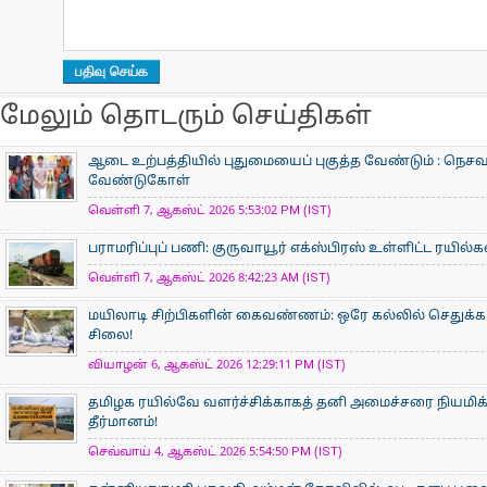
மேலும் தொடரும் செய்திகள்
ஆடை உற்பத்தியில் புதுமையைப் புகுத்த வேண்டும் : நெசவா
வேண்டுகோள்
வெள்ளி 7, ஆகஸ்ட் 2026 5:53:02 PM (IST)
பராமரிப்புப் பணி: குருவாயூர் எக்ஸ்பிரஸ் உள்ளிட்ட ரயில்
வெள்ளி 7, ஆகஸ்ட் 2026 8:42:23 AM (IST)
மயிலாடி சிற்பிகளின் கைவண்ணம்: ஒரே கல்லில் செதுக்கப
சிலை!
வியாழன் 6, ஆகஸ்ட் 2026 12:29:11 PM (IST)
தமிழக ரயில்வே வளர்ச்சிக்காகத் தனி அமைச்சரை நியமிக
தீர்மானம்!
செவ்வாய் 4, ஆகஸ்ட் 2026 5:54:50 PM (IST)