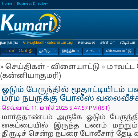
Home
Business Directory
நம் நகரம்
செய்திகள் - விளையாட்டு
சமையல்
சினிமா
வீடியோ
மாவட்ட செய்தி
தமிழகம்
இந்தியா
உலகம்
விளையாட்டு
» செய்திகள் - விளையாட்டு » மாவட்ட
(கன்னியாகுமரி)
ஓடும் பேருந்தில் மூதாட்டியிடம் பண
மர்ம நபருக்கு போலீஸ் வலைவீச்ச
செவ்வாய் 11, மார்ச் 2025 5:47:57 PM (IST)
மாா்த்தாண்டம் அருகே ஓடும் பேருந்தி
கைப்பையில் இருந்த பணம் மற்ற
திருடிச் சென்ற நபரை போலீசார் தேடி