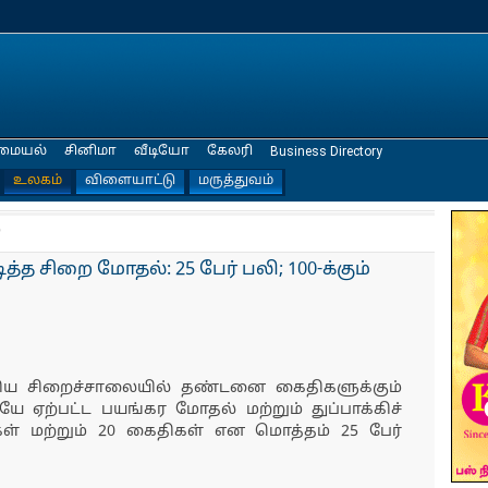
மையல்
சினிமா
வீடியோ
கேலரி
Business Directory
உலகம்
விளையாட்டு
மருத்துவம்
்
்த சிறை மோதல்: 25 பேர் பலி; 100-க்கும்
ய சிறைச்சாலையில் தண்டனை கைதிகளுக்கும்
ஏற்பட்ட பயங்கர மோதல் மற்றும் துப்பாக்கிச்
கள் மற்றும் 20 கைதிகள் என மொத்தம் 25 பேர்