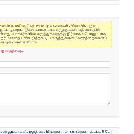
கள் தணிக்கையின்றி பிரசுரமாகும் வகையில் மென்பொருள்
்நுட்ப குறைபாடுகள் காரணமாக கருத்துக்கள் பதிவாவதில்
ுள்ளது. வாசகர்களின் கருத்துக்களுக்கு நிர்வாகம் பொறுப்பாக
் பிறர் மனதை புண்படுத்தகூடிய கருத்துகளை / வார்த்தைகளைப்
கேட்டுக்கொள்கிறோம்.
-ஐ அழுத்தவும்.
் துப்பாக்கிச்சூடு: ஆசிரியர்கள், மாணவர்கள் உட்பட 9 பேர்