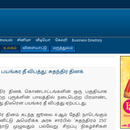
மையல்
சினிமா
வீடியோ
கேலரி
Business Directory
உலகம்
விளையாட்டு
மருத்துவம்
்
் பயங்கர தீ விபத்து: சுதந்திர தினக்
்திர தினக் கொண்டாட்டங்களின் ஒரு பகுதியாக
ெற்ற புரூக்ளின் பாலத்தில் நடைபெற்ற பிரமாண்ட
திடீரென பயங்கர தீ விபத்து ஏற்பட்டது.
ிர தினம் கடந்த ஜூலை 4-ஆம் தேதி நாடெங்கும்
்டு அமெரிக்க அரசு சார்பில் 'சுதந்திரம் 250'
டு முழுவதும் பல்வேறு சிறப்பு நிகழ்ச்சிகள்