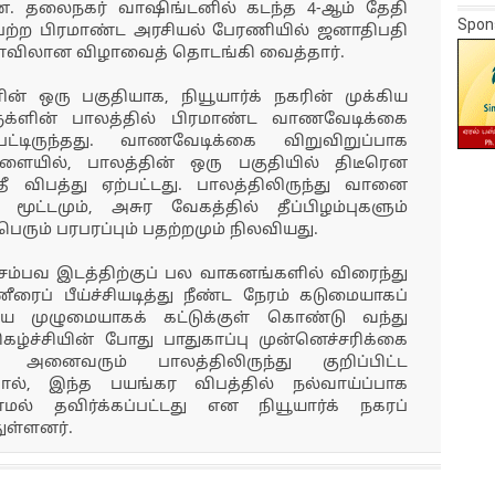
றன. தலைநகர் வாஷிங்டனில் கடந்த 4-ஆம் தேதி
Spon
ற்ற பிரமாண்ட அரசியல் பேரணியில் ஜனாதிபதி
ய அளவிலான விழாவைத் தொடங்கி வைத்தார்.
் ஒரு பகுதியாக, நியூயார்க் நகரின் முக்கிய
க்ளின் பாலத்தில் பிரமாண்ட வாணவேடிக்கை
்பட்டிருந்தது. வாணவேடிக்கை விறுவிறுப்பாக
ளையில், பாலத்தின் ஒரு பகுதியில் திடீரென
ீ விபத்து ஏற்பட்டது. பாலத்திலிருந்து வானை
ூட்டமும், அசுர வேகத்தில் தீப்பிழம்புகளும்
பெரும் பரபரப்பும் பதற்றமும் நிலவியது.
 சம்பவ இடத்திற்குப் பல வாகனங்களில் விரைந்து
ரைப் பீய்ச்சியடித்து நீண்ட நேரம் கடுமையாகப்
ை முழுமையாகக் கட்டுக்குள் கொண்டு வந்து
ச்சியின் போது பாதுகாப்பு முன்னெச்சரிக்கை
 அனைவரும் பாலத்திலிருந்து குறிப்பிட்ட
தால், இந்த பயங்கர விபத்தில் நல்வாய்ப்பாக
ாமல் தவிர்க்கப்பட்டது என நியூயார்க் நகரப்
துள்ளனர்.