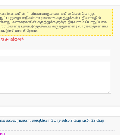
கள் தணிக்கையின்றி பிரசுரமாகும் வகையில் மென்பொருள்
்நுட்ப குறைபாடுகள் காரணமாக கருத்துக்கள் பதிவாவதில்
ுள்ளது. வாசகர்களின் கருத்துக்களுக்கு நிர்வாகம் பொறுப்பாக
் பிறர் மனதை புண்படுத்தகூடிய கருத்துகளை / வார்த்தைகளைப்
கேட்டுக்கொள்கிறோம்.
-ஐ அழுத்தவும்.
 கலவரங்கள்: கைதிகள் மோதலில் 3 பேர் பலி; 23 பேர்
IST)