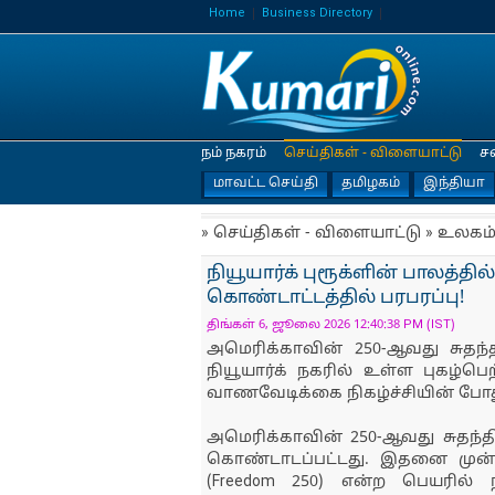
Home
Business Directory
நம் நகரம்
செய்திகள் - விளையாட்டு
ச
மாவட்ட செய்தி
தமிழகம்
இந்தியா
» செய்திகள் - விளையாட்டு » உலகம
நியூயார்க் புரூக்ளின் பாலத்தில
கொண்டாட்டத்தில் பரபரப்பு!
திங்கள் 6, ஜூலை 2026 12:40:38 PM (IST)
அமெரிக்காவின் 250-ஆவது சுதந
நியூயார்க் நகரில் உள்ள புகழ்ப
வாணவேடிக்கை நிகழ்ச்சியின் போது 
அமெரிக்காவின் 250-ஆவது சுதந்த
கொண்டாடப்பட்டது. இதனை முன்னிட
(Freedom 250) என்ற பெயரில் நா