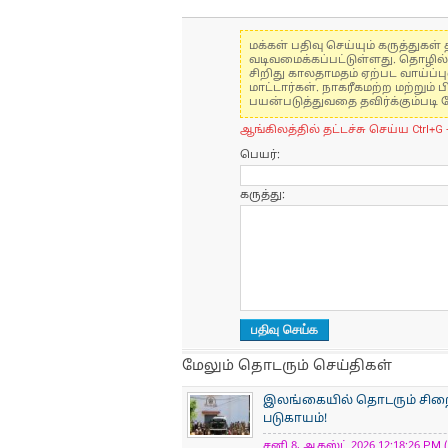
மக்கள் பதிவு செய்யும் கருத்து
வடிவமைக்கப்பட்டுள்ளது. தொழில
சிறிது காலதாமதம் ஏற்பட வாய்ப்ப
மாட்டார்கள். நாகரீகமற்ற மற்றும
பயன்படுத்துவதை தவிர்க்கும்படி 
ஆங்கிலத்தில் தட்டச்சு செய்ய Ctrl+G 
பெயர்:
கருத்து:
மேலும் தொடரும் செய்திகள்
இலங்கையில் தொடரும் சிறைக்
படுகாயம்!
சனி 8, ஆகஸ்ட் 2026 12:18:26 PM (