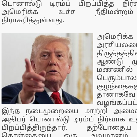
டொனால்டு டிரம்ப் பிறப்பித்த நி
அமெரிக்க உச்ச நீதிமன்றம
நிராகரித்துள்ளது.
அமெரிக்க
அரசியலமை
திருத்தத்த
ஆண்டு மு
மண்ணில்
பெரும்பா
குழந்தைகள
தானாகவே
வழங்கப்பட
இந்த நடைமுறையை மாற்றி அமைக்க
அதிபர் டொனால்டு டிரம்ப் நிர்வாக உ
பிறப்பித்திருந்தார். தற்போதைய
கொள்கையை ஒரு அவமானம் என