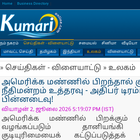
Home
Business Directory
நம் நகரம்
செய்திகள் - விளையாட்டு
சமையல்
சினிமா
வீடியோ
மாவட்ட செய்தி
தமிழகம்
இந்தியா
உலகம்
விளையாட்டு
» செய்திகள் - விளையாட்டு » உலகம்
அமெரிக்க மண்ணில் பிறந்தால் கு
நீதிமன்றம் உத்தரவு - அதிபர் டிரம்
பின்னடைவு!
வியாழன் 2, ஜூலை 2026 5:19:07 PM (IST)
அமெரிக்க மண்ணில் பிறக்கும் க
வழங்கப்படும் தானியங்கி 
குடியுரிமையைக் கட்டுப்படுத்தக