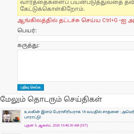
வார்த்தைகளைப் பயன்படுத்துவதை தவிர்
கேட்டுக்கொள்கிறோம்.
ஆங்கிலத்தில் தட்டச்சு செய்ய Ctrl+G -ஐ அ
பெயர்:
கருத்து:
மேலும் தொடரும் செய்திகள்
உலகின் இளம் பேராசிரிய​ராக 18 வயதில் சாதனை : அமெரி
பாராட்டு!
புதன் 5, ஆகஸ்ட் 2026 10:46:30 AM (IST)