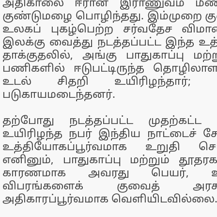
அதிகாலை ஈரான் இராணுவம் மீண்
குண்டுமழை பொழிந்தது. இம்முறை க
உலகப் புகழ்பெற்ற சர்வதேச விம
இலக்கு வைத்து நடத்தப்பட்ட இந்த உத
தாக்குதலில், அங்கு பாதுகாப்பு மற்று
பணிகளில் ஈடுபட்டிருந்த தொழிலாள
உடல் சிதறி உயிரிழந்தார்; 
படுகாயமடைந்தனர்.
தற்போது நடத்தப்பட்ட முதற்கட்ட
உயிரிழந்த நபர் இந்திய நாட்டைச் சே
உத்தியோகப்பூர்வமாக உறுதி செய்ய
எனினும், பாதுகாப்பு மற்றும் தூ
காரணமாக அவரது பெயர், ஊர
விபரங்களைக் குவைத் அர
அதிகாரப்பூர்வமாக வெளியிடவில்லை