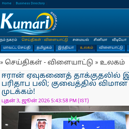
Home
Business Directory
நம் நகரம்
செய்திகள் - விளையாட்டு
சமையல்
சினிமா
வீடியோ
மாவட்ட செய்தி
தமிழகம்
இந்தியா
உலகம்
விளையாட்டு
» செய்திகள் - விளையாட்டு » உலகம்
ஈரான் ஏவுகணைத் தாக்குதலில் இ
பரிதாப பலி; குவைத்தில் விமா
முடக்கம்!
புதன் 3, ஜூன் 2026 5:43:58 PM (IST)