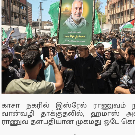
காசா நகரில் இஸ்ரேல் ராணுவம் ந
வான்வழி தாக்குதலில், ஹமாஸ் அம
ராணுவ தளபதியான முகமது ஒடே கொல்