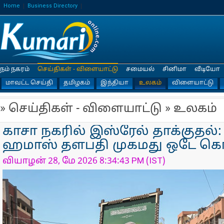
Home
Business Directory
நம் நகரம்
செய்திகள் - விளையாட்டு
சமையல்
சினிமா
வீடியோ
மாவட்ட செய்தி
தமிழகம்
இந்தியா
உலகம்
விளையாட்டு
» செய்திகள் - விளையாட்டு » உலகம்
காசா நகரில் இஸ்ரேல் தாக்குதல்:
ஹமாஸ் தளபதி முகமது ஒடே கொல்
வியாழன் 28, மே 2026 8:34:43 PM (IST)