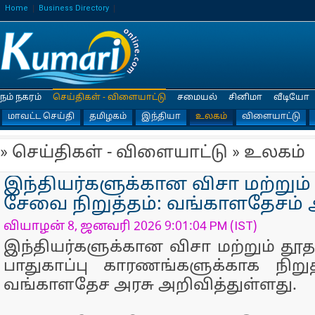
Home
Business Directory
நம் நகரம்
செய்திகள் - விளையாட்டு
சமையல்
சினிமா
வீடியோ
மாவட்ட செய்தி
தமிழகம்
இந்தியா
உலகம்
விளையாட்டு
» செய்திகள் - விளையாட்டு » உலகம்
இந்தியர்களுக்கான விசா மற்றும
சேவை நிறுத்தம்: வங்காளதேசம் அ
வியாழன் 8, ஜனவரி 2026 9:01:04 PM (IST)
இந்தியர்களுக்கான விசா மற்றும் 
பாதுகாப்பு காரணங்களுக்காக நிறு
வங்காளதேச அரசு அறிவித்துள்ளது.