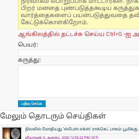
நிர்வாகம் பொறுப்பாக மாட்டார்கள். நாக
பிறர் மனதை புண்படுத்தகூடிய கருத்து
வார்த்தைகளைப் பயன்படுத்துவதை தவிர்
கேட்டுக்கொள்கிறோம்.
ஆங்கிலத்தில் தட்டச்சு செய்ய Ctrl+G -ஐ அ
பெயர்:
கருத்து:
மேலும் தொடரும் செய்திகள்
நிலவில் மோதியது 'ஸ்பேஸ் எக்ஸ்' ராக்கெட் பாகம்: பூமிக்க
வியாழன் 6, ஆகஸ்ட் 2026 12:56:22 PM (IST)